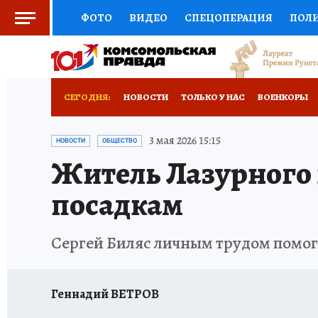
ФОТО
ВИДЕО
СПЕЦОПЕРАЦИЯ
ПОЛ
СОЦПОДДЕРЖКА
НАУКА
СПОРТ
КО
ВЫБОР ЭКСПЕРТОВ
ДОКТОР
ФИНАНС
СЕГОДНЯ:
НОВОСТИ
ТОЛЬКО У НАС
ВОЕНКОРЫ
КНИЖНАЯ ПОЛКА
ПРОГНОЗЫ НА СПОРТ
РАЗРУШЕНИЕ КАХОВСКОЙ ГЭС
ИСПЫТАНО
3 мая 2026 15:15
НОВОСТИ
ОБЩЕСТВО
Житель Лазурного 
ПРЕСС-ЦЕНТР
НЕДВИЖИМОСТЬ
ТЕЛЕ
посадкам
РАДИО КП
РЕКЛАМА
ТЕСТЫ
НОВОЕ 
Сергей Биляс личным трудом помог
Геннадий ВЕТРОВ