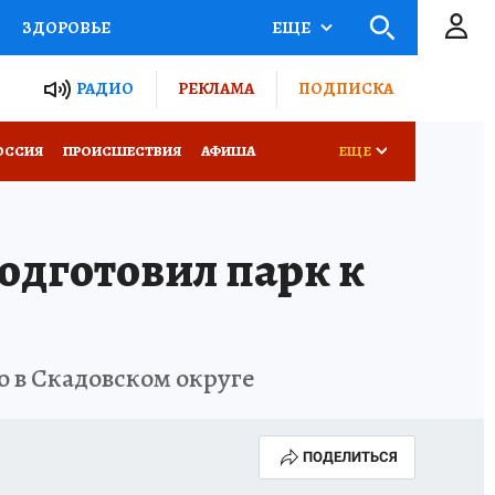
ЗДОРОВЬЕ
ЕЩЕ
ТЫ РОССИИ
РАДИО
РЕКЛАМА
ПОДПИСКА
КРЕТЫ
ПУТЕВОДИТЕЛЬ
ОССИЯ
ПРОИСШЕСТВИЯ
АФИША
ЕЩЕ
 ЖЕЛЕЗА
ТУРИЗМ
одготовил парк к
Д ПОТРЕБИТЕЛЯ
ВСЕ О КП
о в Скадовском округе
ПОДЕЛИТЬСЯ