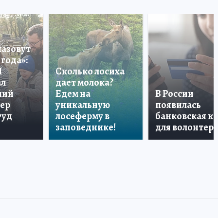
назовут
года»:
П
Сколько лосиха
ал
дает молока?
ший
Едем на
В России
тер
уникальную
появилась
Фуд
лосеферму в
банковская к
заповеднике!
для волонтер