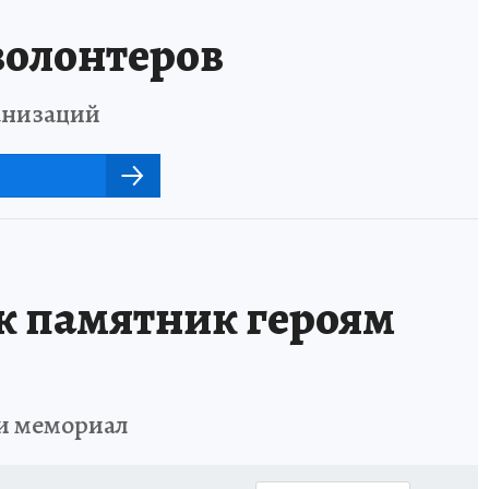
волонтеров
анизаций
к памятник героям
ли мемориал