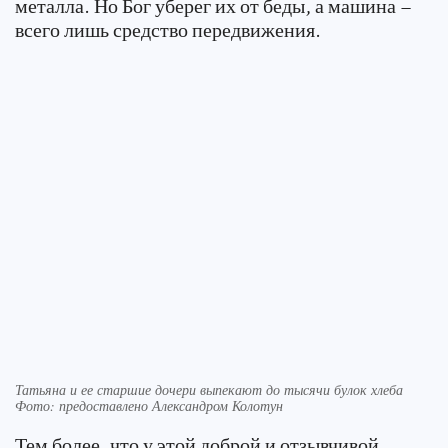
металла. Но Бог уберег их от беды, а машина –
всего лишь средство передвижения.
Татьяна и ее старшие дочери выпекают до тысячи булок хлеба
Фото: предоставлено Александром Колотун
Тем более, что у этой доброй и отзывчивой