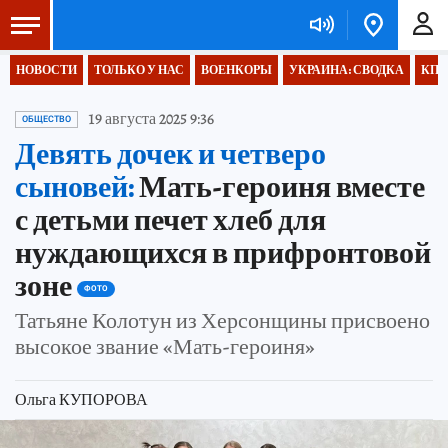
НОВОСТИ
ТОЛЬКО У НАС
ВОЕНКОРЫ
УКРАИНА: СВОДКА
КП 
19 августа 2025 9:36
ОБЩЕСТВО
Девять дочек и четверо
сыновей:
Мать-героиня вместе
с детьми печет хлеб для
нуждающихся в прифронтовой
зоне
ФОТО
Татьяне Колотун из Херсонщины присвоено
высокое звание «Мать-героиня»
Ольга КУПОРОВА