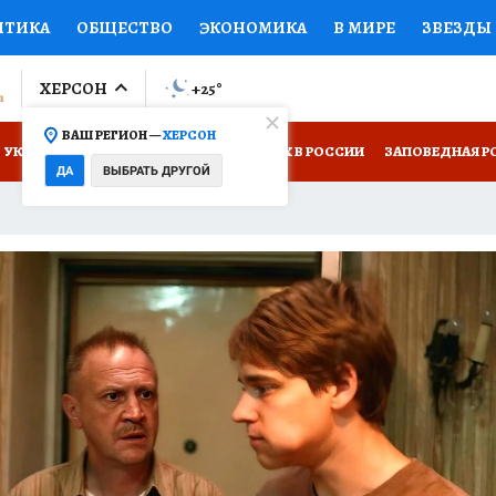
ИТИКА
ОБЩЕСТВО
ЭКОНОМИКА
В МИРЕ
ЗВЕЗДЫ
ЛУМНИСТЫ
ПРОИСШЕСТВИЯ
НАЦИОНАЛЬНЫЕ ПРОЕК
ХЕРСОН
+25
°
ВАШ РЕГИОН —
ХЕРСОН
Ы
ОТКРЫВАЕМ МИР
Я ЗНАЮ
СЕМЬЯ
ЖЕНСКИЕ СЕ
УКРАИНА: СВОДКА
КП В МАХ
ОТДЫХ В РОССИИ
ЗАПОВЕДНАЯ Р
ДА
ВЫБРАТЬ ДРУГОЙ
ПРОМОКОДЫ
СЕРИАЛЫ
СПЕЦПРОЕКТЫ
ДЕФИЦИТ
 НА СЕБЕ
ВИЗОР
КОЛЛЕКЦИИ
КОНКУРСЫ
РАБОТА У НАС
ГИ
НА САЙТЕ