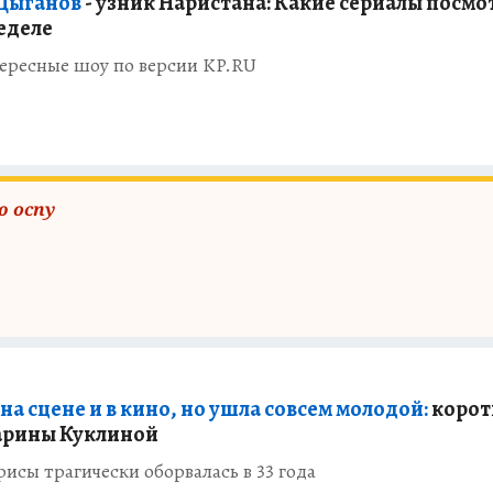
 Цыганов
- узник Наристана: Какие сериалы посмо
неделе
ересные шоу по версии KP.RU
 оспу
на сцене и в кино, но ушла совсем молодой:
корот
арины Куклиной
исы трагически оборвалась в 33 года