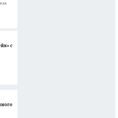
 как
йк» с
нного