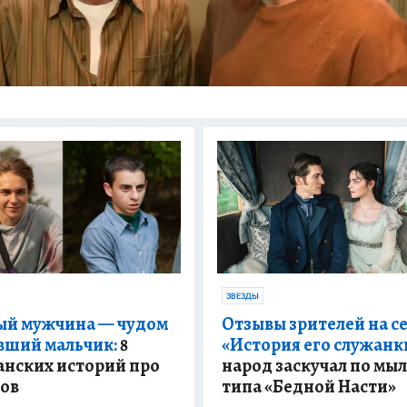
ЗВЕЗДЫ
й мужчина — чудом
Отзывы зрителей на с
ший мальчик:
8
«История его служанк
анских историй про
народ заскучал по мы
ов
типа «Бедной Насти»