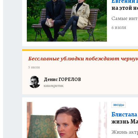
Евгений
на этой 
Самые инт
6 июля
Бесславные ублюдки побеждают черную
5 июля
Денис ГОРЕЛОВ
кинокритик
ЗВЕЗДЫ
Блистала 
жизнь М
Жизнь актр