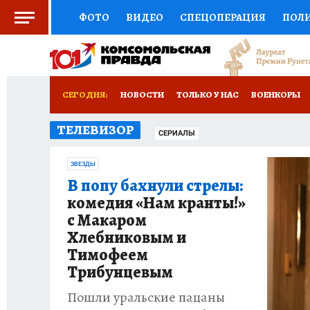
ФОТО
ВИДЕО
СПЕЦОПЕРАЦИЯ
ПОЛ
СОЦПОДДЕРЖКА
НАУКА
СПОРТ
КО
ВЫБОР ЭКСПЕРТОВ
ДОКТОР
ФИНАНС
СЕГОДНЯ:
НОВОСТИ
ТОЛЬКО У НАС
ВОЕНКОРЫ
КНИЖНАЯ ПОЛКА
ПРОГНОЗЫ НА СПОРТ
ТЕЛЕВИЗОР
РАЗРУШЕНИЕ КАХОВСКОЙ ГЭС
ИСПЫТАНО
СЕРИАЛЫ
ПРЕСС-ЦЕНТР
НЕДВИЖИМОСТЬ
ТЕЛЕ
ЗВЕЗДЫ
В попу бахнули стрелы:
РАДИО КП
РЕКЛАМА
ТЕСТЫ
НОВОЕ 
комедия «Нам кранты!»
с Макаром
Хлебниковым и
Тимофеем
Трибунцевым
Пошли уральские пацаны