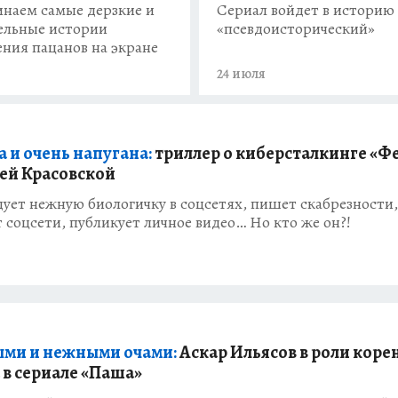
наем самые дерзкие и
Сериал войдет в историю
ельные истории
«псевдоисторический»
ения пацанов на экране
24 июля
 и очень напугана:
триллер о киберсталкинге «Фе
ей Красовской
ует нежную биологичку в соцсетях, пишет скабрезности,
 соцсети, публикует личное видео… Но кто же он?!
ыми и нежными очами:
Аскар Ильясов в роли коре
 в сериале «Паша»