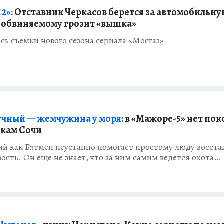
2»:
Отставник Черкасов берется за автомобильну
обвиняемому грозит «вышка»
ь съемки нового сезона сериала «Мосгаз»
учный — жемчужина у моря:
в «Мажоре-5» нет пок
кам Сочи
й как Бэтмен неустанно помогает простому люду восста
ость. Он еще не знает, что за ним самим ведется охота…