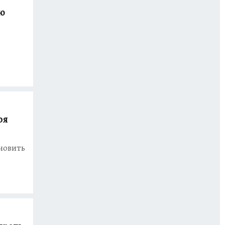
ю
оя
новить