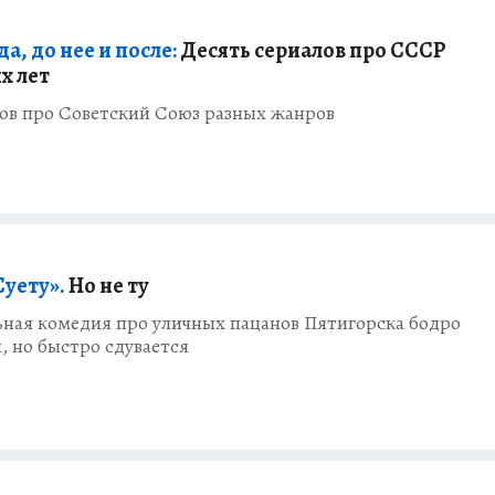
, до нее и после:
Десять сериалов про СССР
х лет
лов про Советский Союз разных жанров
Суету».
Но не ту
ная комедия про уличных пацанов Пятигорска бодро
, но быстро сдувается