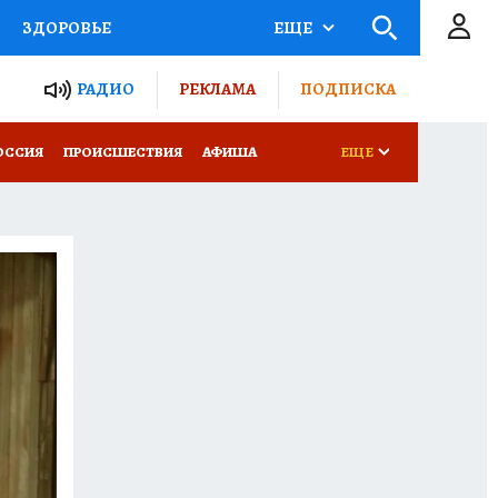
ЗДОРОВЬЕ
ЕЩЕ
ТЫ РОССИИ
РАДИО
РЕКЛАМА
ПОДПИСКА
КРЕТЫ
ПУТЕВОДИТЕЛЬ
ОССИЯ
ПРОИСШЕСТВИЯ
АФИША
ЕЩЕ
 ЖЕЛЕЗА
ТУРИЗМ
Д ПОТРЕБИТЕЛЯ
ВСЕ О КП