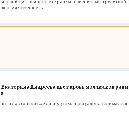
 настройщик пианино с сердцем и ресницами трепетной 
 свою идентичность
я Екатерина Андреева пьет кровь моллюсков ради
ти
пит на ортопедической подушке и регулярно занимается