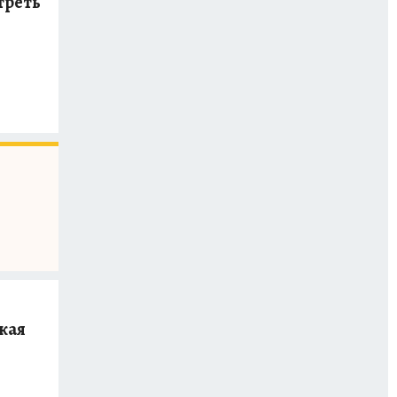
треть
кая