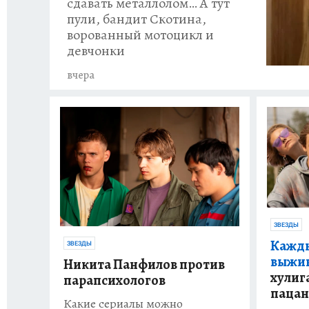
сдавать металлолом… А тут
пули, бандит Скотина,
ворованный мотоцикл и
девчонки
вчера
ЗВЕЗДЫ
Кажды
ЗВЕЗДЫ
выжив
Никита Панфилов против
хулиг
парапсихологов
пацан
Какие сериалы можно