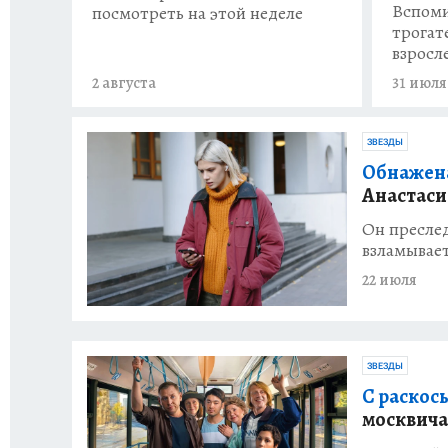
Вспоми
посмотреть на этой неделе
трогат
взросл
2 августа
31 июля
ЗВЕЗДЫ
Обнажена
Анастаси
Он преслед
взламывает
22 июля
ЗВЕЗДЫ
С раскос
москвича