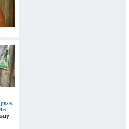
ериал
и»:
льцу