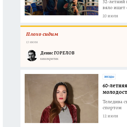
32-летний
вяло ищет
20 июля
Плохо сидим
13 июля
Денис ГОРЕЛОВ
кинокритик
ЗВЕЗДЫ
60-летня
молодос
Теледива с
спортом
12 июля