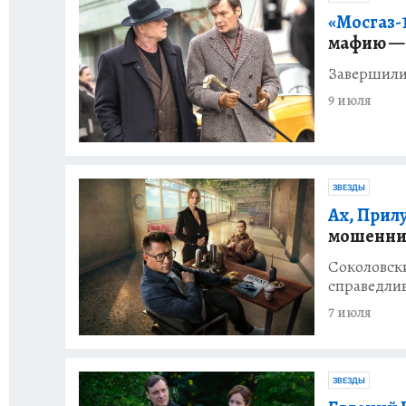
«Мосгаз-1
мафию — 
Завершилис
9 июля
ЗВЕЗДЫ
Ах, Прил
мошенни
Соколовски
справедлив
7 июля
ЗВЕЗДЫ