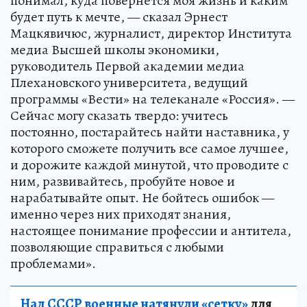
понимал, куда повернется моя жизнь и каким
будет путь к мечте, — сказал Эрнест
Мацкявичюс, журналист, директор Института
медиа Высшей школы экономики,
руководитель Первой академии медиа
Плехановского университета, ведущий
программы «Вести» на телеканале «Россия». —
Сейчас могу сказать твердо: учитесь
постоянно, постарайтесь найти наставника, у
которого сможете получить все самое лучшее,
и дорожите каждой минутой, что проводите с
ним, развивайтесь, пробуйте новое и
нарабатывайте опыт. Не бойтесь ошибок —
именно через них приходят знания,
настоящее понимание профессии и антитела,
позволяющие справиться с любыми
проблемами».
Над СССР военные натянули «сетку»
для