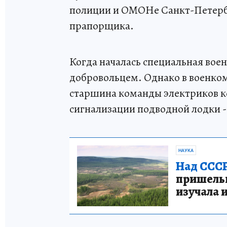
полиции и ОМОНе Санкт-Петербур
прапорщика.
Когда началась специальная вое
добровольцем. Однако в военкома
старшина команды электриков к
сигнализации подводной лодки - 
НАУКА
Над СССР
пришельце
изучала 