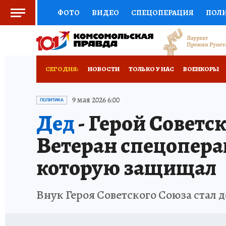
ФОТО
ВИДЕО
СПЕЦОПЕРАЦИЯ
ПОЛ
СОЦПОДДЕРЖКА
НАУКА
СПОРТ
КО
ВЫБОР ЭКСПЕРТОВ
ДОКТОР
ФИНАНС
СЕГОДНЯ:
НОВОСТИ
ТОЛЬКО У НАС
ВОЕНКОРЫ
КНИЖНАЯ ПОЛКА
ПРОГНОЗЫ НА СПОРТ
РАЗРУШЕНИЕ КАХОВСКОЙ ГЭС
ИСПЫТАНО
9 мая 2026 6:00
ПОЛИТИКА
Дед
- Герой Советс
ПРЕСС-ЦЕНТР
НЕДВИЖИМОСТЬ
ТЕЛЕ
Ветеран спецоперац
РАДИО КП
РЕКЛАМА
ТЕСТЫ
НОВОЕ 
которую защищал
Внук Героя Советского Союза стал