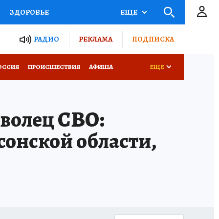
ЗДОРОВЬЕ
ЕЩЕ
ТЫ РОССИИ
РАДИО
РЕКЛАМА
ПОДПИСКА
КРЕТЫ
ПУТЕВОДИТЕЛЬ
ОССИЯ
ПРОИСШЕСТВИЯ
АФИША
ЕЩЕ
 ЖЕЛЕЗА
ТУРИЗМ
оволец СВО:
Д ПОТРЕБИТЕЛЯ
ВСЕ О КП
сонской области,