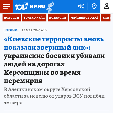
НОВОСТИ
ТОЛЬКО У НАС
ВОЕНКОРЫ
УКРАИНА: СВОДКА
КП В М
13 мая 2026 6:37
ПОЛИТИКА
«Киевские террористы вновь
показали звериный лик»:
украинские боевики убивали
людей на дорогах
Херсонщины во время
перемирия
В Алешкинском округе Херсонской
области за неделю от ударов ВСУ погибли
четверо