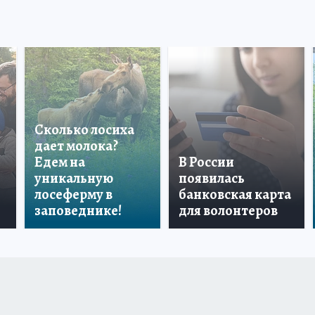
Сколько лосиха
дает молока?
Едем на
В России
уникальную
появилась
лосеферму в
банковская карта
заповеднике!
для волонтеров