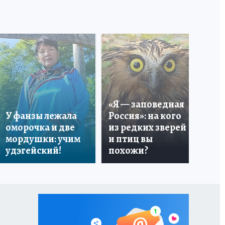
Вы
«Я — заповедная
ка
У фанзы лежала
Россия»: на кого
вк
оморочка и две
из редких зверей
пр
мордушки: учим
и птиц вы
ли
удэгейский!
похожи?
По