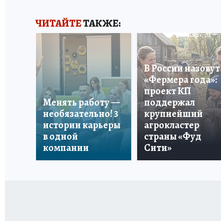
ЧИТАЙТЕ
ТАКЖЕ:
В России назовут
«Фермера года»:
проект КП
Менять работу —
поддержал
необязательно! 3
крупнейший
истории карьеры
агрокластер
в одной
страны «Фуд
компании
Сити»