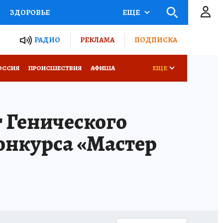
ЗДОРОВЬЕ
ЕЩЕ
ТЫ РОССИИ
РАДИО
РЕКЛАМА
ПОДПИСКА
КРЕТЫ
ПУТЕВОДИТЕЛЬ
ОССИЯ
ПРОИСШЕСТВИЯ
АФИША
ЕЩЕ
 ЖЕЛЕЗА
ТУРИЗМ
 Генического
Д ПОТРЕБИТЕЛЯ
ВСЕ О КП
онкурса «Мастер