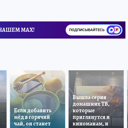
 НАШЕМ MAX!
ПОДПИСЫВАЙТЕСЬ
Вышла серия
домашних ТВ,
Если добавить
которые
мёд в горячий
приглянутся и
чай, он станет
киноманам, и