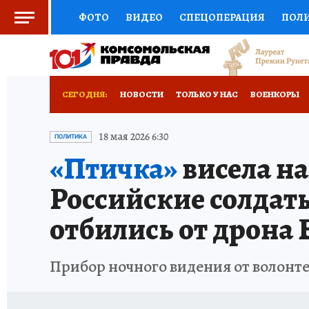
ФОТО
ВИДЕО
СПЕЦОПЕРАЦИЯ
ПОЛ
СОЦПОДДЕРЖКА
НАУКА
СПОРТ
КО
ВЫБОР ЭКСПЕРТОВ
ДОКТОР
ФИНАНС
СЕГОДНЯ:
НОВОСТИ
ТОЛЬКО У НАС
ВОЕНКОРЫ
КНИЖНАЯ ПОЛКА
ПРОГНОЗЫ НА СПОРТ
РАЗРУШЕНИЕ КАХОВСКОЙ ГЭС
ИСПЫТАНО
18 мая 2026 6:30
ПОЛИТИКА
«Птичка»
висела на
ПРЕСС-ЦЕНТР
НЕДВИЖИМОСТЬ
ТЕЛЕ
Российские солдат
РАДИО КП
РЕКЛАМА
ТЕСТЫ
НОВОЕ 
отбились от дрона
Прибор ночного видения от волонт