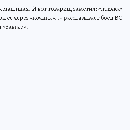
ух машинах. И вот товарищ заметил: «птичка»
он ее через «ночник»… - рассказывает боец ВС
 «Завгар».