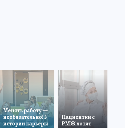
В 
«Ф
пр
Менять работу —
по
необязательно! 3
Пациентки с
кр
истории карьеры
РМЖ хотят
аг