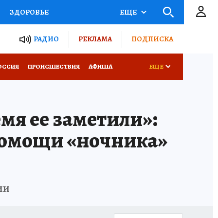
ЗДОРОВЬЕ
ЕЩЕ
ТЫ РОССИИ
РАДИО
РЕКЛАМА
ПОДПИСКА
КРЕТЫ
ПУТЕВОДИТЕЛЬ
ОССИЯ
ПРОИСШЕСТВИЯ
АФИША
ЕЩЕ
 ЖЕЛЕЗА
ТУРИЗМ
мя ее заметили»:
Д ПОТРЕБИТЕЛЯ
ВСЕ О КП
помощи «ночника»
ии