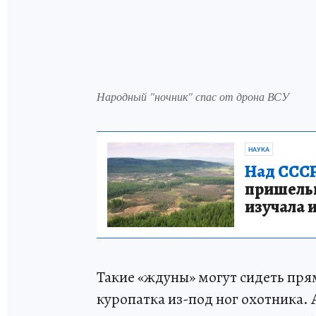
Народный "ночник" спас от дрона ВСУ
НАУКА
Над СССР
пришельце
изучала 
Такие «ждуны» могут сидеть прям
куропатка из-под ног охотника. 