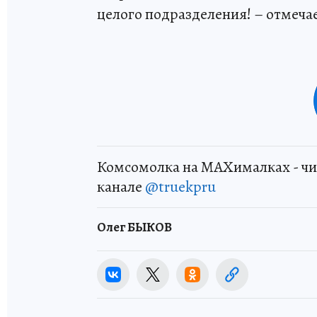
целого подразделения! – отмеча
Комсомолка на MAXималках - чи
канале
@truekpru
Олег БЫКОВ