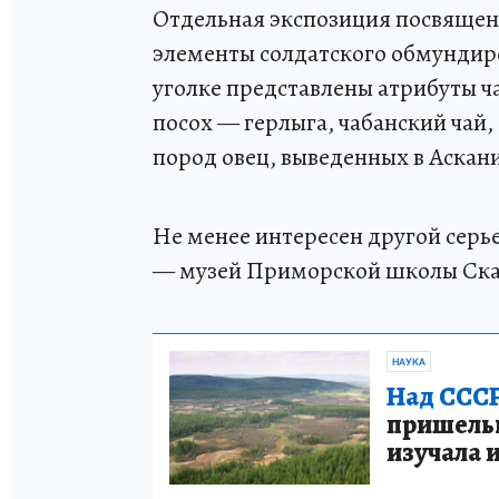
Отдельная экспозиция посвящен
элементы солдатского обмундир
уголке представлены атрибуты ч
посох — герлыга, чабанский чай,
пород овец, выведенных в Аскан
Не менее интересен другой серь
— музей Приморской школы Скад
НАУКА
Над СССР
пришельце
изучала 