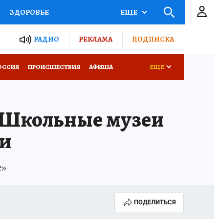
ЗДОРОВЬЕ
ЕЩЕ
ТЫ РОССИИ
РАДИО
РЕКЛАМА
ПОДПИСКА
КРЕТЫ
ПУТЕВОДИТЕЛЬ
ОССИЯ
ПРОИСШЕСТВИЯ
АФИША
ЕЩЕ
 ЖЕЛЕЗА
ТУРИЗМ
Школьные музеи
Д ПОТРЕБИТЕЛЯ
ВСЕ О КП
ии
е»
ПОДЕЛИТЬСЯ