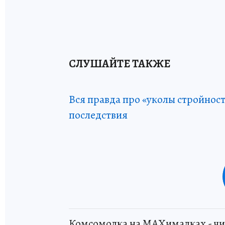
СЛУШАЙТЕ ТАКЖЕ
Вся правда про «уколы стройност
последствия
Комсомолка на MAXималках - чи