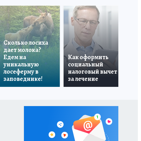
В 
«Ф
Сколько лосиха
пр
дает молока?
по
Едем на
Как оформить
кр
уникальную
социальный
аг
лосеферму в
налоговый вычет
ст
заповеднике!
за лечение
Си