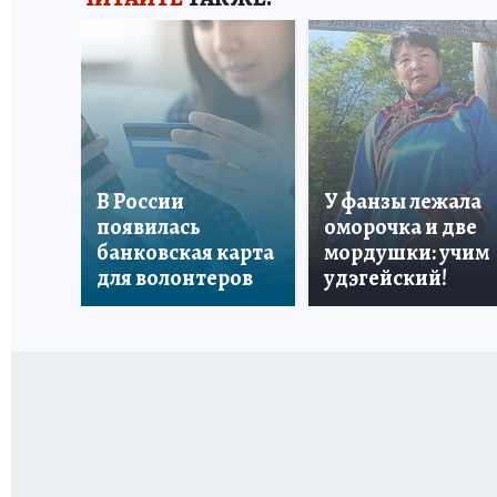
В России
У фанзы лежала
появилась
оморочка и две
банковская карта
мордушки: учим
для волонтеров
удэгейский!