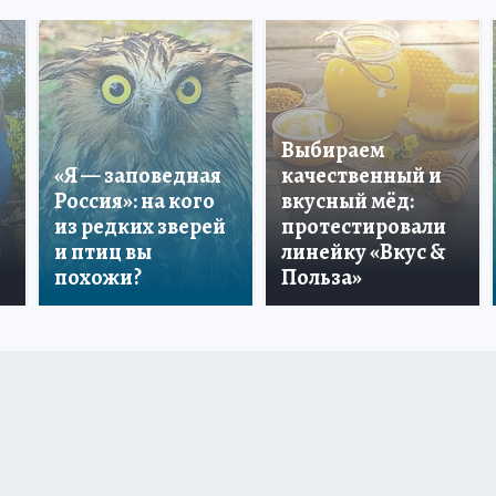
Выбираем
«Я — заповедная
качественный и
Россия»: на кого
вкусный мёд:
из редких зверей
протестировали
и птиц вы
линейку «Вкус &
похожи?
Польза»