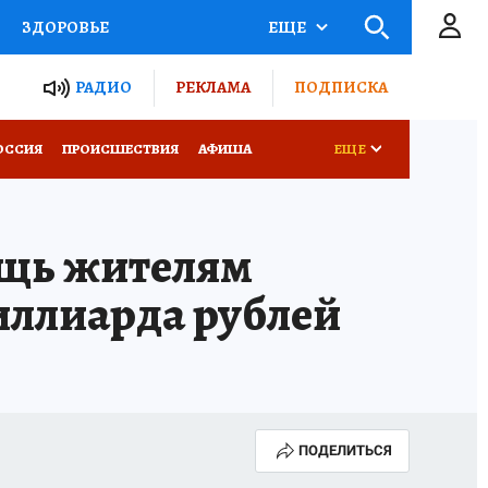
ЗДОРОВЬЕ
ЕЩЕ
ТЫ РОССИИ
РАДИО
РЕКЛАМА
ПОДПИСКА
КРЕТЫ
ПУТЕВОДИТЕЛЬ
ОССИЯ
ПРОИСШЕСТВИЯ
АФИША
ЕЩЕ
 ЖЕЛЕЗА
ТУРИЗМ
щь жителям
Д ПОТРЕБИТЕЛЯ
ВСЕ О КП
иллиарда рублей
ПОДЕЛИТЬСЯ