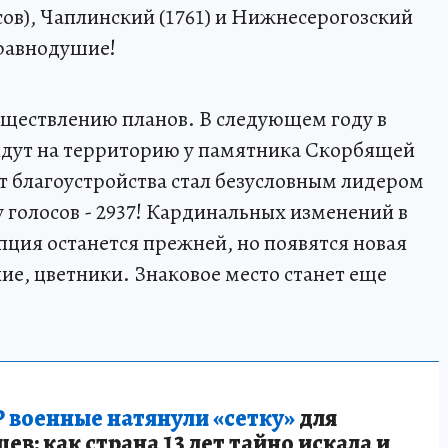
сов), Чаплинский (1761) и Нижнесерогозский
еравнодушие!
существлению планов. В следующем году в
айдут на территорию у памятника Скорбящей
т благоустройства стал безусловным лидером
 голосов - 2937! Кардинальных изменений в
пция останется прежней, но появятся новая
ие, цветники. Знаковое место станет еще
 военные натянули «сетку»
для
в: как страна 13 лет тайно искала и