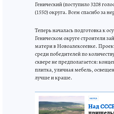
Генический (поступило 3208 голо
(1550) округа. Всем спасибо за н
Теперь началась подготовка к о
Геническом округе строители з
матери в Новоалексеевке. Проек
среди победителей по количеству
сквере не предполагается: конце
плитка, уличная мебель, освещен
лучше и краше.
НАУКА
Над СССР
пришельце