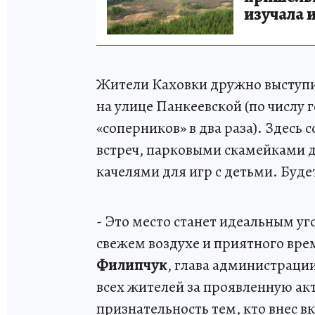
изучала 
Жители Каховки дружно выступи
на улице Панкеевской (по числу 
«соперников» в два раза). Здесь 
встреч, парковыми скамейками д
качелями для игр с детьми. Буде
- Это место станет идеальным уг
свежем воздухе и приятного вре
Филипчук
, глава администраци
всех жителей за проявленную ак
признательность тем, кто внес в