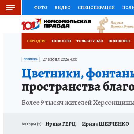
ФОТО
ВИДЕО
СПЕЦОПЕРАЦИЯ
ПОЛ
СОЦПОДДЕРЖКА
НАУКА
СПОРТ
КО
ВЫБОР ЭКСПЕРТОВ
ДОКТОР
ФИНАНС
СЕГОДНЯ:
НОВОСТИ
ТОЛЬКО У НАС
ВОЕНКОРЫ
КНИЖНАЯ ПОЛКА
ПРОГНОЗЫ НА СПОРТ
РАЗРУШЕНИЕ КАХОВСКОЙ ГЭС
ИСПЫТАНО
27 июня 2026 4:00
ПОЛИТИКА
Цветники, фонтан
ПРЕСС-ЦЕНТР
НЕДВИЖИМОСТЬ
ТЕЛЕ
пространства благо
РАДИО КП
РЕКЛАМА
ТЕСТЫ
НОВОЕ 
Более 9 тысяч жителей Херсонщины
Ирина ГЕРЦ
Ирина ШЕВЧЕНКО
Авторы (
2
):