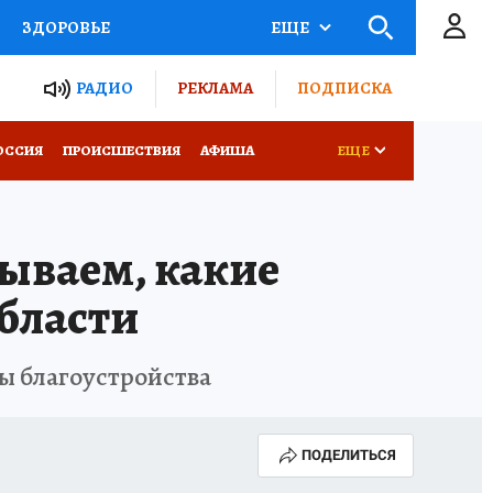
ЗДОРОВЬЕ
ЕЩЕ
ТЫ РОССИИ
РАДИО
РЕКЛАМА
ПОДПИСКА
КРЕТЫ
ПУТЕВОДИТЕЛЬ
ОССИЯ
ПРОИСШЕСТВИЯ
АФИША
ЕЩЕ
 ЖЕЛЕЗА
ТУРИЗМ
ываем, какие
Д ПОТРЕБИТЕЛЯ
ВСЕ О КП
области
ы благоустройства
ПОДЕЛИТЬСЯ