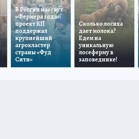
В России назовут
«Фермера года»:
проект КП
Сколько лосиха
поддержал
дает молока?
крупнейший
Едем на
ы
агрокластер
уникальную
страны «Фуд
лосеферму в
Сити»
заповеднике!