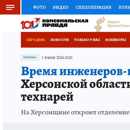
ФОТО
ВИДЕО
СПЕЦОПЕРАЦИЯ
ПОЛ
СОЦПОДДЕРЖКА
НАУКА
СПОРТ
КО
ВЫБОР ЭКСПЕРТОВ
ДОКТОР
ФИНАНС
СЕГОДНЯ:
НОВОСТИ
ТОЛЬКО У НАС
ВОЕНКОРЫ
КНИЖНАЯ ПОЛКА
ПРОГНОЗЫ НА СПОРТ
РАЗРУШЕНИЕ КАХОВСКОЙ ГЭС
ИСПЫТАНО
1 июля 2026 8:00
ПОЛИТИКА
Время инженеров-и
ПРЕСС-ЦЕНТР
НЕДВИЖИМОСТЬ
ТЕЛЕ
Херсонской област
РАДИО КП
РЕКЛАМА
ТЕСТЫ
НОВОЕ 
технарей
На Херсонщине откроют отделение 