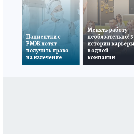
Менять работу —
Пациентки с
необязательно! 3
РМЖ хотят
истории карьер
получить право
в одной
на излечение
компании