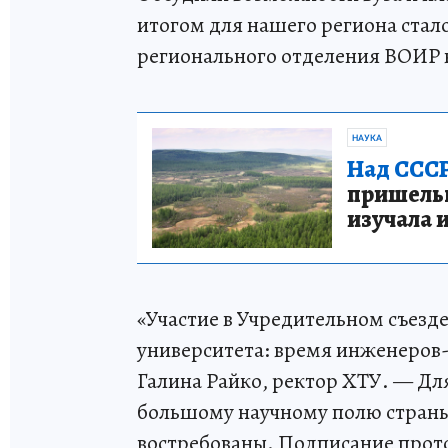
итогом для нашего региона стал
регионального отделения ВОИР в
НАУКА
Над СССР
пришельце
изучала 
«Участие в Учредительном съезде
университета: время инженеров-
Галина Райко, ректор ХТУ. — Дл
большому научному полю страны,
востребованы. Подписание прото