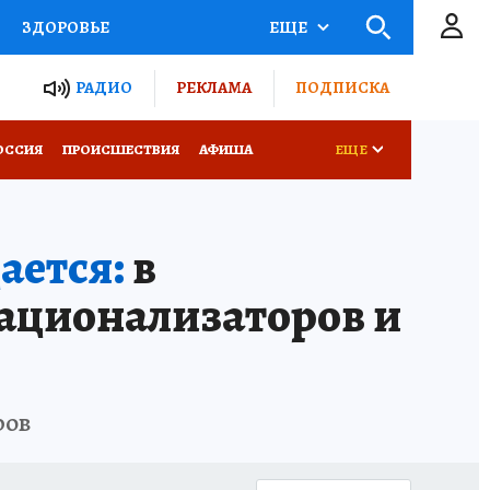
ЗДОРОВЬЕ
ЕЩЕ
ТЫ РОССИИ
РАДИО
РЕКЛАМА
ПОДПИСКА
КРЕТЫ
ПУТЕВОДИТЕЛЬ
ОССИЯ
ПРОИСШЕСТВИЯ
АФИША
ЕЩЕ
 ЖЕЛЕЗА
ТУРИЗМ
ается:
в
Д ПОТРЕБИТЕЛЯ
ВСЕ О КП
рационализаторов и
ров