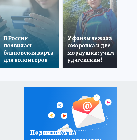
«Я
В России
У фанзы лежала
Ро
появилась
оморочка и две
из
банковская карта
мордушки: учим
и 
для волонтеров
удэгейский!
по
Подпишись на
ежедневную рассылку