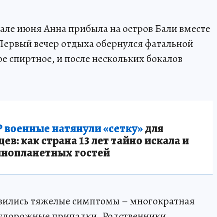
ачале июня Анна прибыла на остров Бали вместе
Первый вечер отдыха обернулся фатальной
е спиртное, и после нескольких бокалов
 военные натянули «сетку»
для
в: как страна 13 лет тайно искала и
инопланетных гостей
звились тяжелые симптомы – многократная
и судорожные припадки. Родственники