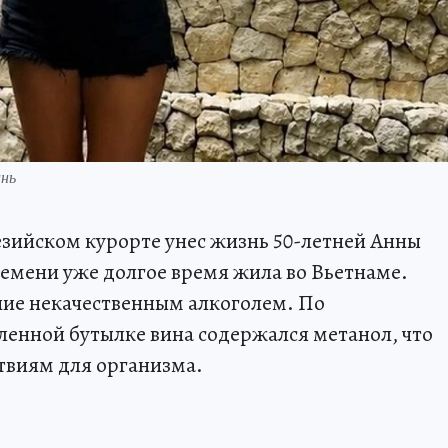
ань
зийском курорте унес жизнь 50-летней Анны
ремени уже долгое время жила во Вьетнаме.
ние некачественным алкоголем. По
енной бутылке вина содержался метанол, что
твиям для организма.