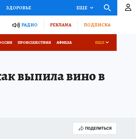
ЗДОРОВЬЕ
ЕЩЕ
ТЫ РОССИИ
РАДИО
РЕКЛАМА
ПОДПИСКА
КРЕТЫ
ПУТЕВОДИТЕЛЬ
ОССИЯ
ПРОИСШЕСТВИЯ
АФИША
ЕЩЕ
 ЖЕЛЕЗА
ТУРИЗМ
как выпила вино в
Д ПОТРЕБИТЕЛЯ
ВСЕ О КП
ПОДЕЛИТЬСЯ