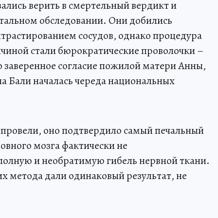
зались верить в смертельный вердикт и
етальном обследовании. Они добились
трастированием сосудов, однако процедура
ичиной стали бюрократические проволочки –
о заверенное согласие пожилой матери Анны,
на Бали началась череда национальных
 провели, оно подтвердило самый печальный
ловного мозга фактически не
полную и необратимую гибель нервной ткани.
х метода дали одинаковый результат, не