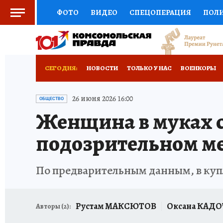
ФОТО
ВИДЕО
СПЕЦОПЕРАЦИЯ
ПОЛ
СОЦПОДДЕРЖКА
НАУКА
СПОРТ
КО
ВЫБОР ЭКСПЕРТОВ
ДОКТОР
ФИНАНС
СЕГОДНЯ:
НОВОСТИ
ТОЛЬКО У НАС
ВОЕНКОРЫ
КНИЖНАЯ ПОЛКА
ПРОГНОЗЫ НА СПОРТ
РАЗРУШЕНИЕ КАХОВСКОЙ ГЭС
ИСПЫТАНО
26 июня 2026 16:00
ОБЩЕСТВО
Женщина в муках ск
ПРЕСС-ЦЕНТР
НЕДВИЖИМОСТЬ
ТЕЛЕ
подозрительном ме
РАДИО КП
РЕКЛАМА
ТЕСТЫ
НОВОЕ 
По предварительным данным, в куп
Рустам МАКСЮТОВ
Оксана КАД
Авторы (
2
):