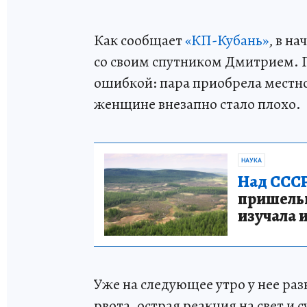
Как сообщает
«КП-Кубань»
, в н
со своим спутником Дмитрием. 
ошибкой: пара приобрела местно
женщине внезапно стало плохо.
НАУКА
Над СССР
пришельце
изучала 
Уже на следующее утро у нее ра
рвота, острая реакция на свет 