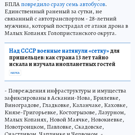
БПЛА
повредило сразу семь автобусов
.
Единственный раненый за сутки, не
связанный с автотранспортом - 28-летний
мужчина, который пострадал от атаки дрона в
Малых Копанях Голопристанского округа.
Над СССР военные натянули «сетку»
для
пришельцев: как страна 13 лет тайно
искала и изучала инопланетных гостей
НАУКА
- Повреждения инфраструктуры и имущества
зафиксированы в Аскании-Нова, Брилевке,
Виноградове, Гладковке, Каланчаке, Каховке,
Князе-Григорьевке, Костогрызове, Лазурном,
Малых Копанях, Новой Маячке, Новокиевке,
Новотроицком, Павловке, Скадовске,
Счастливом, Чаплинке и Червоном, -