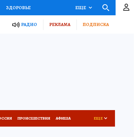
ЗДОРОВЬЕ
ЕЩЕ
ТЫ РОССИИ
РАДИО
РЕКЛАМА
ПОДПИСКА
КРЕТЫ
ПУТЕВОДИТЕЛЬ
 ЖЕЛЕЗА
ТУРИЗМ
Д ПОТРЕБИТЕЛЯ
ВСЕ О КП
ОССИЯ
ПРОИСШЕСТВИЯ
АФИША
ЕЩЕ