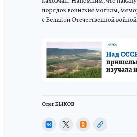
каховчан. Напомним, что накану
порядок воинские могилы, мемо
с Великой Отечественной войной
НАУКА
Над СССР
пришельце
изучала 
Олег БЫКОВ