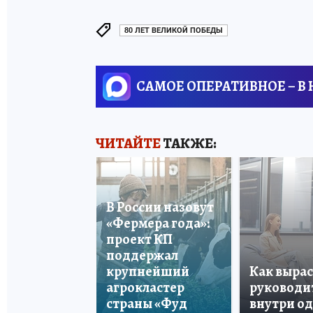
80 ЛЕТ ВЕЛИКОЙ ПОБЕДЫ
САМОЕ ОПЕРАТИВНОЕ – В
ЧИТАЙТЕ
ТАКЖЕ:
В России назовут
«Фермера года»:
проект КП
поддержал
крупнейший
Как вырас
агрокластер
руководи
страны «Фуд
внутри о