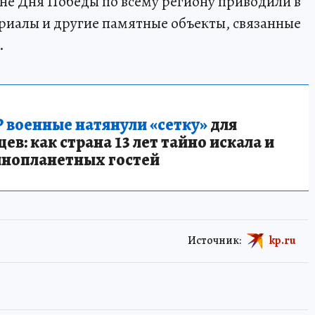
не Дня Победы по всему региону приводили в
риалы и другие памятные объекты, связанные
.
 военные натянули «сетку»
для
в: как страна 13 лет тайно искала и
инопланетных гостей
Источник:
kp.ru