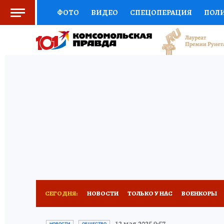
ФОТО
ВИДЕО
СПЕЦОПЕРАЦИЯ
ПОЛ
СОЦПОДДЕРЖКА
НАУКА
СПОРТ
КО
ВЫБОР ЭКСПЕРТОВ
ДОКТОР
ФИНАНС
КНИЖНАЯ ПОЛКА
ПРОГНОЗЫ НА СПОРТ
ПРЕСС-ЦЕНТР
НЕДВИЖИМОСТЬ
ТЕЛЕ
РАДИО КП
РЕКЛАМА
ТЕСТЫ
НОВОЕ 
СЕГОДНЯ:
НОВОСТИ
ТОЛЬКО У НАС
ВОЕНКОРЫ
РАЗРУШЕНИЕ КАХОВСКОЙ ГЭС
ИСПЫТАНО