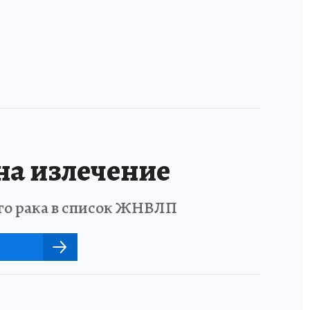
одном языке
Европой
на излечение
го рака в список ЖНВЛП