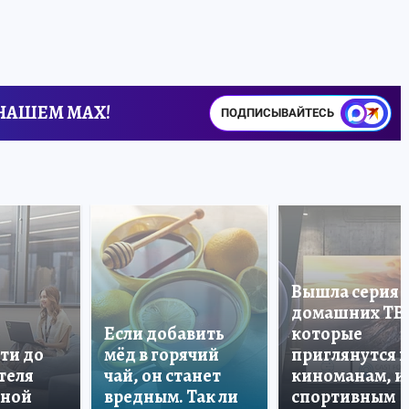
 НАШЕМ MAX!
ПОДПИСЫВАЙТЕСЬ
Вышла серия
домашних ТВ
Если добавить
которые
ти до
мёд в горячий
приглянутся 
теля
чай, он станет
киноманам, и
дной
вредным. Так ли
спортивным