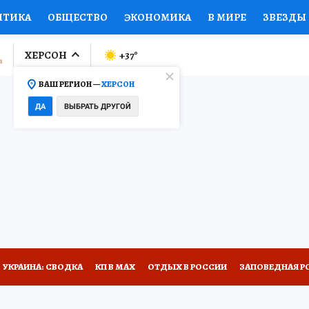
ИТИКА
ОБЩЕСТВО
ЭКОНОМИКА
В МИРЕ
ЗВЕЗДЫ
ЛУМНИСТЫ
ПРОИСШЕСТВИЯ
НАЦИОНАЛЬНЫЕ ПРОЕК
ХЕРСОН
+37
°
ВАШ РЕГИОН —
ХЕРСОН
Ы
ОТКРЫВАЕМ МИР
Я ЗНАЮ
СЕМЬЯ
ЖЕНСКИЕ СЕ
ДА
ВЫБРАТЬ ДРУГОЙ
ПРОМОКОДЫ
СЕРИАЛЫ
СПЕЦПРОЕКТЫ
ДЕФИЦИТ
ВИЗОР
КОЛЛЕКЦИИ
КОНКУРСЫ
РАБОТА У НАС
ГИ
НА САЙТЕ
УКРАИНА: СВОДКА
КП В МАХ
ОТДЫХ В РОССИИ
ЗАПОВЕДНАЯ Р
 НА СЕБЕ