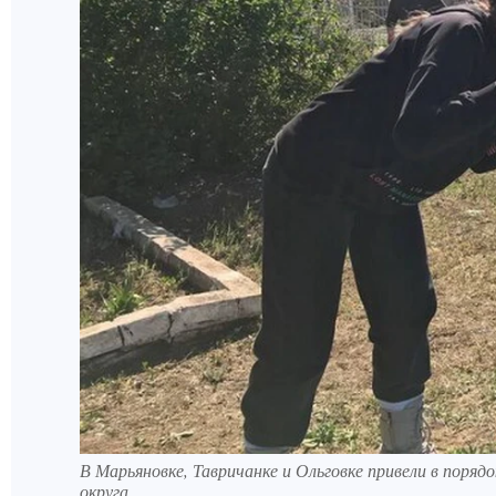
В Марьяновке, Тавричанке и Ольговке привели в поряд
округа