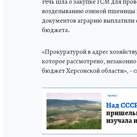
Речь шла о закупке ГСМ для про
возделыванию озимой пшеницы в
документов аграрию выплатили о
бюджета.
«Прокуратурой в адрес хозяйств
которое рассмотрено, незаконно
бюджет Херсонской области», - 
НАУКА
Над СССР
пришельце
изучала 