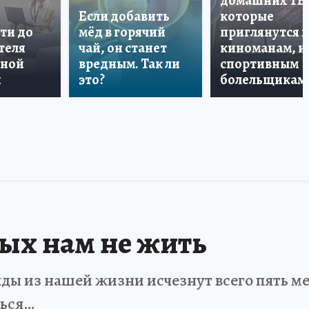
домашних ТВ
Если добавить
которые
ти до
мёд в горячий
приглянутся 
теля
чай, он станет
киноманам, и
дной
вредным. Так ли
спортивным
и
это?
болельщикам
рых нам не жить
ды из нашей жизни исчезнут всего пять мет
ться…