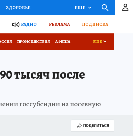
ЗДОРОВЬЕ
ЕЩЕ
ТЫ РОССИИ
РАДИО
РЕКЛАМА
ПОДПИСКА
КРЕТЫ
ПУТЕВОДИТЕЛЬ
ОССИЯ
ПРОИСШЕСТВИЯ
АФИША
ЕЩЕ
 ЖЕЛЕЗА
ТУРИЗМ
90 тысяч после
Д ПОТРЕБИТЕЛЯ
ВСЕ О КП
учении госсубсидии на посевную
ПОДЕЛИТЬСЯ