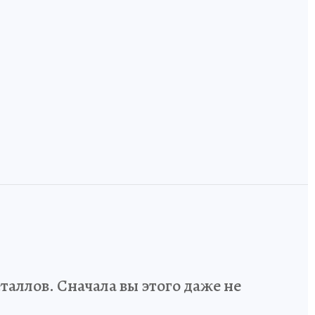
,
Технологический
код России: как
и
инженеров и
Земля, где лоси
дизайнеров учат
ручные, а тайга
говорить на
встречается с
одном языке
Европой
аллов. Сначала вы этого даже не