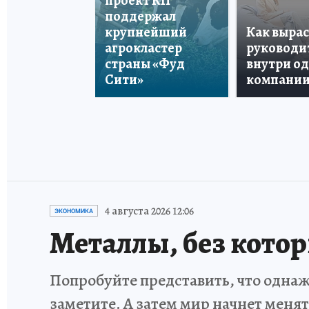
проект КП
поддержал
крупнейший
Как вырас
агрокластер
руководи
страны «Фуд
внутри о
Сити»
компани
4 августа 2026 12:06
ЭКОНОМИКА
Металлы, без кото
Попробуйте представить, что однаж
заметите. А затем мир начнет меня