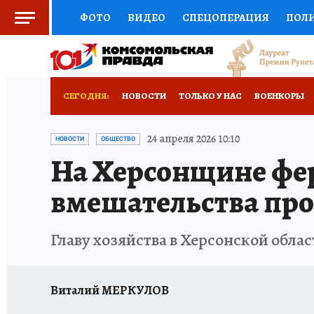
ФОТО
ВИДЕО
СПЕЦОПЕРАЦИЯ
ПОЛ
СОЦПОДДЕРЖКА
НАУКА
СПОРТ
КО
ВЫБОР ЭКСПЕРТОВ
ДОКТОР
ФИНАНС
СЕГОДНЯ:
НОВОСТИ
ТОЛЬКО У НАС
ВОЕНКОРЫ
КНИЖНАЯ ПОЛКА
ПРОГНОЗЫ НА СПОРТ
РАЗРУШЕНИЕ КАХОВСКОЙ ГЭС
ИСПЫТАНО
24 апреля 2026 10:10
НОВОСТИ
ОБЩЕСТВО
На Херсонщине фер
ПРЕСС-ЦЕНТР
НЕДВИЖИМОСТЬ
ТЕЛЕ
вмешательства пр
РАДИО КП
РЕКЛАМА
ТЕСТЫ
НОВОЕ 
Главу хозяйства в Херсонской обла
Виталий МЕРКУЛОВ