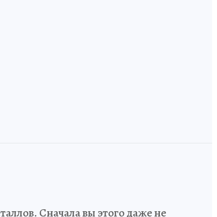
,
Технологический
код России: как
и
инженеров и
Земля, где лоси
дизайнеров учат
ручные, а тайга
говорить на
встречается с
одном языке
Европой
аллов. Сначала вы этого даже не