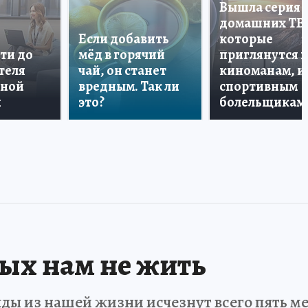
Вышла серия
домашних ТВ
Если добавить
которые
ти до
мёд в горячий
приглянутся 
теля
чай, он станет
киноманам, и
дной
вредным. Так ли
спортивным
и
это?
болельщикам
рых нам не жить
ды из нашей жизни исчезнут всего пять мет