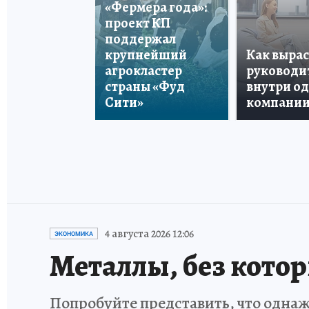
«Фермера года»:
проект КП
поддержал
крупнейший
Как вырас
агрокластер
руководи
страны «Фуд
внутри о
Сити»
компани
4 августа 2026 12:06
ЭКОНОМИКА
Металлы, без кото
Попробуйте представить, что однаж