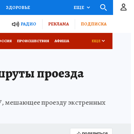
ЗДОРОВЬЕ
ЕЩЕ
ТЫ РОССИИ
РАДИО
РЕКЛАМА
ПОДПИСКА
КРЕТЫ
ПУТЕВОДИТЕЛЬ
ОССИЯ
ПРОИСШЕСТВИЯ
АФИША
ЕЩЕ
 ЖЕЛЕЗА
ТУРИЗМ
шруты проезда
Д ПОТРЕБИТЕЛЯ
ВСЕ О КП
У, мешающее проезду экстренных
ПОДЕЛИТЬСЯ