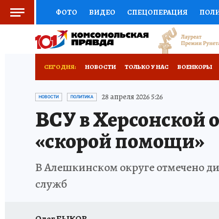
ФОТО
ВИДЕО
СПЕЦОПЕРАЦИЯ
ПОЛ
СОЦПОДДЕРЖКА
НАУКА
СПОРТ
КО
ВЫБОР ЭКСПЕРТОВ
ДОКТОР
ФИНАНС
СЕГОДНЯ:
НОВОСТИ
ТОЛЬКО У НАС
ВОЕНКОРЫ
КНИЖНАЯ ПОЛКА
ПРОГНОЗЫ НА СПОРТ
РАЗРУШЕНИЕ КАХОВСКОЙ ГЭС
ИСПЫТАНО
28 апреля 2026 5:26
НОВОСТИ
ПОЛИТИКА
ВСУ в Херсонской 
ПРЕСС-ЦЕНТР
НЕДВИЖИМОСТЬ
ТЕЛЕ
«скорой помощи»
РАДИО КП
РЕКЛАМА
ТЕСТЫ
НОВОЕ 
В Алешкинском округе отмечено д
служб
Олег БЫКОВ