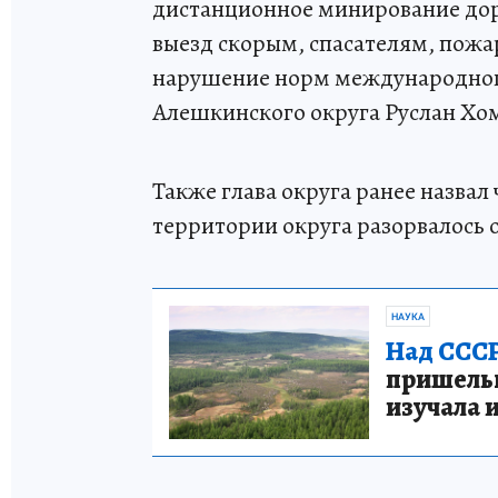
дистанционное минирование доро
выезд скорым, спасателям, пожа
нарушение норм международного 
Алешкинского округа Руслан Хо
Также глава округа ранее назвал 
территории округа разорвалось о
НАУКА
Над СССР
пришельце
изучала 