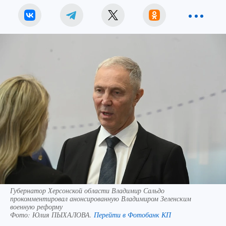
Губернатор Херсонской области Владимир Сальдо
прокомментировал анонсированную Владимиром Зеленским
военную реформу
Фото:
Юлия ПЫХАЛОВА.
Перейти в Фотобанк КП