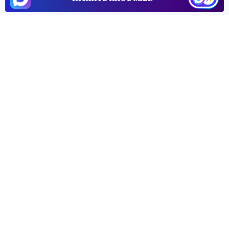
5 мая 2026 6:25
НОВОСТИ
ПРОИСШЕСТВИЯ
Житель Херсонщины
приговорен к 5,5 годам за
комментарий в соцсети
Житель Херсонщины признан виновным в
публичном оправдании терроризма
Ольга КУПОРОВА