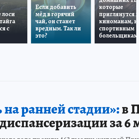
Если добавить
которые
е лоси
мёд в горячий
приглянутся 
 тайга
чай, он станет
киноманам, и
ся с
вредным. Так ли
спортивным
это?
болельщикам
 на ранней стадии»:
в 
испансеризации за 6 м