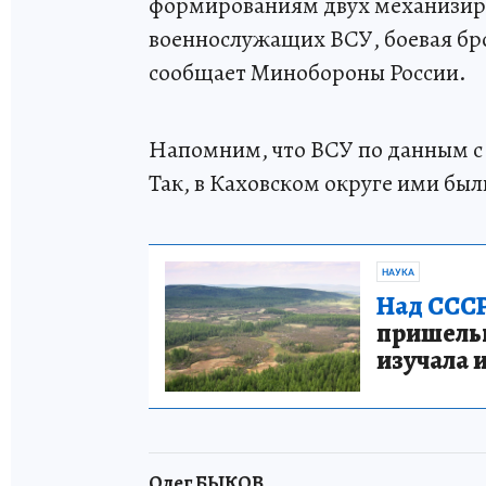
формированиям двух механизиро
военнослужащих ВСУ, боевая бр
сообщает Минобороны России.
Напомним, что ВСУ по данным с
Так, в Каховском округе ими бы
НАУКА
Над СССР
пришельце
изучала 
Олег БЫКОВ