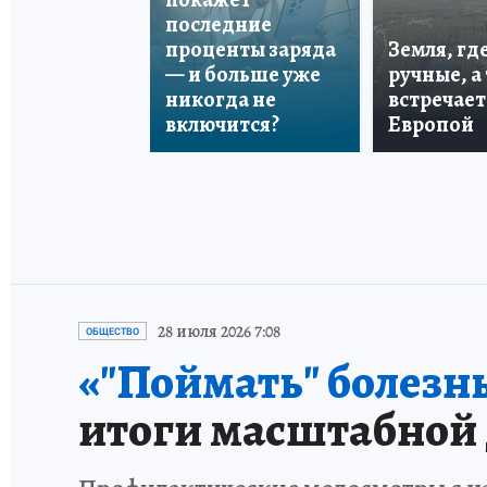
последние
проценты заряда
Земля, гд
— и больше уже
ручные, а
никогда не
встречает
включится?
Европой
28 июля 2026 7:08
ОБЩЕСТВО
«"Поймать" болезнь
итоги масштабной д