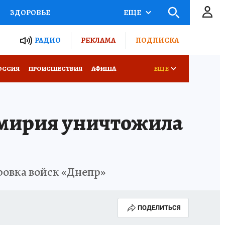
ЗДОРОВЬЕ
ЕЩЕ
ТЫ РОССИИ
РАДИО
РЕКЛАМА
ПОДПИСКА
КРЕТЫ
ПУТЕВОДИТЕЛЬ
ОССИЯ
ПРОИСШЕСТВИЯ
АФИША
ЕЩЕ
 ЖЕЛЕЗА
ТУРИЗМ
емирия уничтожила
Д ПОТРЕБИТЕЛЯ
ВСЕ О КП
ровка войск «Днепр»
ПОДЕЛИТЬСЯ