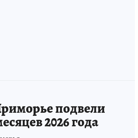
Менять работу —
и
необязательно! 3
Пациентки с
истории карьеры
РМЖ хотят
в одной
получить право
компании
на излечение
Приморье подвели
есяцев 2026 года