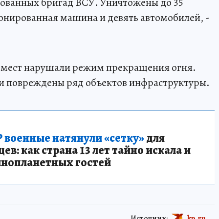
ванных бригад ВСУ. Уничтожены до 35
онированная машина и девять автомобилей, -
 мест нарушали режим прекращения огня.
ли повреждены ряд объектов инфраструктуры.
 военные натянули «сетку»
для
в: как страна 13 лет тайно искала и
инопланетных гостей
Источник:
kp.ru