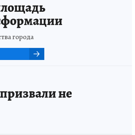
площадь
нсформации
тва города
призвали не