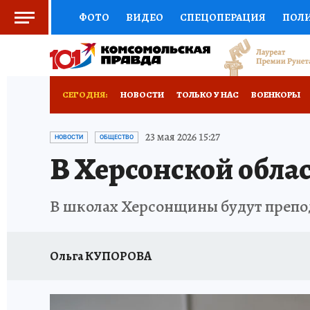
ФОТО
ВИДЕО
СПЕЦОПЕРАЦИЯ
ПОЛ
СОЦПОДДЕРЖКА
НАУКА
СПОРТ
КО
ВЫБОР ЭКСПЕРТОВ
ДОКТОР
ФИНАНС
СЕГОДНЯ:
НОВОСТИ
ТОЛЬКО У НАС
ВОЕНКОРЫ
КНИЖНАЯ ПОЛКА
ПРОГНОЗЫ НА СПОРТ
РАЗРУШЕНИЕ КАХОВСКОЙ ГЭС
ИСПЫТАНО
23 мая 2026 15:27
НОВОСТИ
ОБЩЕСТВО
В Херсонской облас
ПРЕСС-ЦЕНТР
НЕДВИЖИМОСТЬ
ТЕЛЕ
РАДИО КП
РЕКЛАМА
ТЕСТЫ
НОВОЕ 
В школах Херсонщины будут препо
Ольга КУПОРОВА