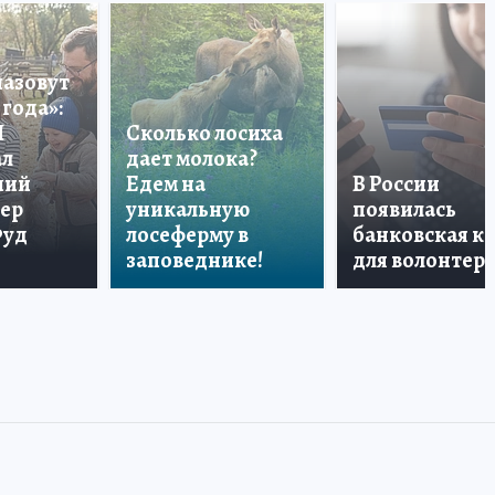
назовут
года»:
П
Сколько лосиха
ал
дает молока?
ший
Едем на
В России
тер
уникальную
появилась
Фуд
лосеферму в
банковская к
заповеднике!
для волонтер