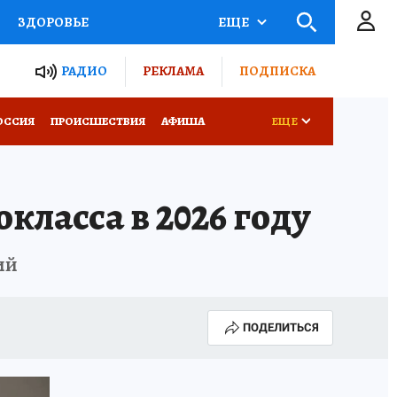
ЗДОРОВЬЕ
ЕЩЕ
ТЫ РОССИИ
РАДИО
РЕКЛАМА
ПОДПИСКА
КРЕТЫ
ПУТЕВОДИТЕЛЬ
ОССИЯ
ПРОИСШЕСТВИЯ
АФИША
ЕЩЕ
 ЖЕЛЕЗА
ТУРИЗМ
класса в 2026 году
Д ПОТРЕБИТЕЛЯ
ВСЕ О КП
ий
ПОДЕЛИТЬСЯ