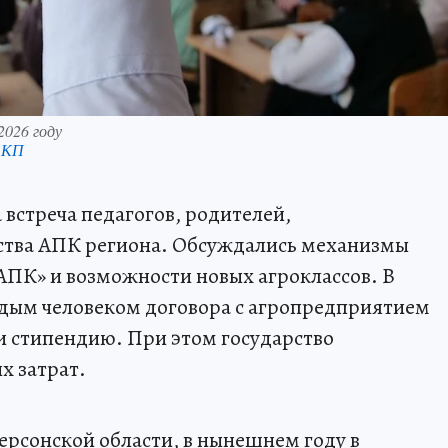
2026 году
 КП
встреча педагогов, родителей,
ства АПК региона. Обсуждались механизмы
АПК» и возможности новых агроклассов. В
одым человеком договора с агропредприятием
 и стипендию. При этом государство
х затрат.
рсонской области, в нынешнем году в