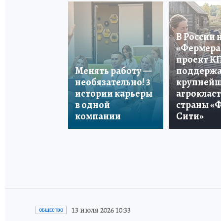
В России 
«Фермера 
проект К
Менять работу —
поддерж
необязательно! 3
крупней
истории карьеры
агроклас
в одной
страны «
компании
Сити»
13 июля 2026 10:33
ОБЩЕСТВО