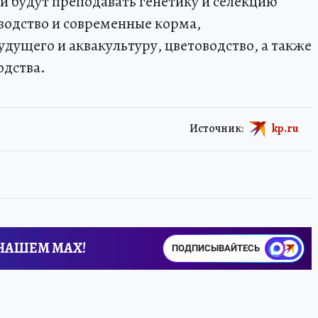
и будут преподавать генетику и селекцию
водство и современные корма,
дущего и аквакультуру, цветоводство, а также
одства.
Источник:
kp.ru
 НАШЕМ MAX!
ПОДПИСЫВАЙТЕСЬ