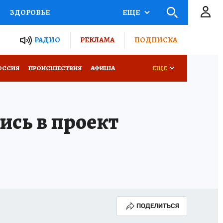
ЗДОРОВЬЕ
ЕЩЕ
ТЫ РОССИИ
РАДИО
РЕКЛАМА
ПОДПИСКА
КРЕТЫ
ПУТЕВОДИТЕЛЬ
ОССИЯ
ПРОИСШЕСТВИЯ
АФИША
ЕЩЕ
 ЖЕЛЕЗА
ТУРИЗМ
сь в проект
Д ПОТРЕБИТЕЛЯ
ВСЕ О КП
ПОДЕЛИТЬСЯ