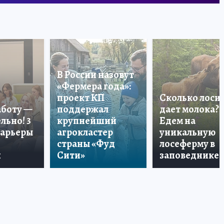
В России назовут
«Фермера года»:
проект КП
Сколько лоси
аботу —
поддержал
дает молока?
льно! 3
крупнейший
Едем на
карьеры
агрокластер
уникальную
страны «Фуд
лосеферму в
и
Сити»
заповеднике!