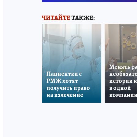
ЧИТАЙТЕ
ТАКЖЕ:
Менять р
Пациентки с
необязате
РМЖ хотят
истории 
получить право
в одной
на излечение
компани