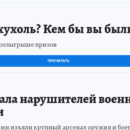
хухоль? Кем бы вы был
в розыгрыше призов
ПРОЧИТАТЬ
ала нарушителей военн
и
ами изъяли крупный арсенал оружия и бое