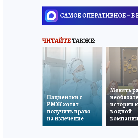
САМОЕ ОПЕРАТИВНОЕ – В
ЧИТАЙТЕ
ТАКЖЕ:
Менять р
Пациентки с
необязате
РМЖ хотят
истории 
получить право
в одной
на излечение
компани