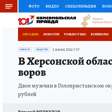
ФОТО
ВИДЕО
СПЕЦОПЕРАЦИЯ
ПОЛ
СОЦПОДДЕРЖКА
НАУКА
СПОРТ
КО
ВЫБОР ЭКСПЕРТОВ
ДОКТОР
ФИНАНС
СЕГОДНЯ:
НОВОСТИ
ТОЛЬКО У НАС
ВОЕНКОРЫ
КНИЖНАЯ ПОЛКА
ПРОГНОЗЫ НА СПОРТ
РАЗРУШЕНИЕ КАХОВСКОЙ ГЭС
ИСПЫТАНО
2 июня 2026 7:37
НОВОСТИ
ОБЩЕСТВО
В Херсонской обла
ПРЕСС-ЦЕНТР
НЕДВИЖИМОСТЬ
ТЕЛЕ
воров
РАДИО КП
РЕКЛАМА
ТЕСТЫ
НОВОЕ 
Двое мужчин в Голопристанском окр
рублей
Виталий МЕРКУЛОВ