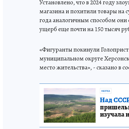
Установлено, что в 2024 году з
магазина и похитили товары на с
года аналогичным способом они 
ущерб еще почти на 150 тысяч ру
«Фигуранты покинули Голоприст
муниципальном округе Херсонско
место жительства», - сказано в 
НАУКА
Над СССР
пришельце
изучала 