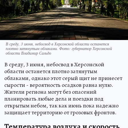
В среду, 3 июня, небосвод в Херсонской области останется
плотно затянутым облаками. Фото: губернатор Херсонской
области Владимир Сальдо
В среду, 3 июня, небосвод в Херсонской
области останется плотно затянутым
облаками, однако этот серый щит не принесет
сырости - вероятность осадков равна нулю.
Жители региона могут без опасений
планировать любые дела и поездки под
открытым небом, так как июнь пока надежно
защищает территорию от грозовых фронтов.
Температура воздуха и скорость