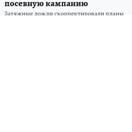
посевную кампанию
Затяжные дожди скорректировали планы
сельхозпроизводителей Херсонской
области
Ольга КУПОРОВА