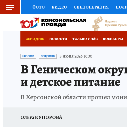
ФОТО
ВИДЕО
СПЕЦОПЕРАЦИЯ
ПОЛ
СОЦПОДДЕРЖКА
НАУКА
СПОРТ
КО
ВЫБОР ЭКСПЕРТОВ
ДОКТОР
ФИНАНС
СЕГОДНЯ:
НОВОСТИ
ТОЛЬКО У НАС
ВОЕНКОРЫ
КНИЖНАЯ ПОЛКА
ПРОГНОЗЫ НА СПОРТ
РАЗРУШЕНИЕ КАХОВСКОЙ ГЭС
ИСПЫТАНО
3 июня 2026 10:30
НОВОСТИ
ОБЩЕСТВО
В Геническом окру
ПРЕСС-ЦЕНТР
НЕДВИЖИМОСТЬ
ТЕЛЕ
и детское питание
РАДИО КП
РЕКЛАМА
ТЕСТЫ
НОВОЕ 
В Херсонской области прошел мони
Ольга КУПОРОВА