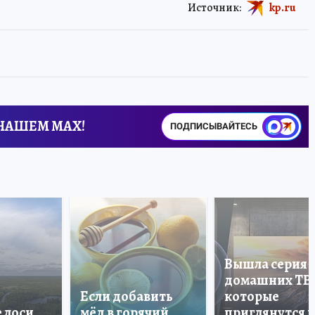
Источник:
kp.ru
 НАШЕМ MAX!
ПОДПИСЫВАЙТЕСЬ
Вышла серия
домашних ТВ
Если добавить
которые
е лоси
мёд в горячий
приглянутся 