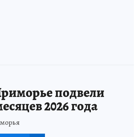
истории карьеры
РМЖ хотят
в одной
получить право
компании
на излечение
Приморье подвели
есяцев 2026 года
иморья