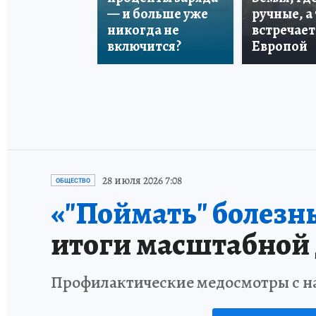
— и больше уже
ручные, а
никогда не
встречает
включится?
Европой
28 июля 2026 7:08
ОБЩЕСТВО
«"Поймать" болезнь
итоги масштабной д
Профилактические медосмотры с на