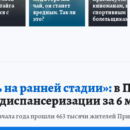
 тайга
чай, он станет
киноманам, и
ся с
вредным. Так ли
спортивным
это?
болельщикам
 на ранней стадии»:
в 
испансеризации за 6 м
чала года прошли 463 тысячи жителей Пр