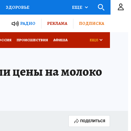
ЗДОРОВЬЕ
ЕЩЕ
ТЫ РОССИИ
РАДИО
РЕКЛАМА
ПОДПИСКА
КРЕТЫ
ПУТЕВОДИТЕЛЬ
ОССИЯ
ПРОИСШЕСТВИЯ
АФИША
ЕЩЕ
 ЖЕЛЕЗА
ТУРИЗМ
ли цены на молоко
Д ПОТРЕБИТЕЛЯ
ВСЕ О КП
ПОДЕЛИТЬСЯ