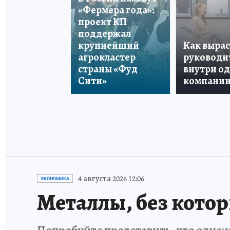
«Фермера года»:
проект КП
поддержал
крупнейший
Как вырас
агрокластер
руководи
страны «Фуд
внутри о
Сити»
компани
4 августа 2026 12:06
ЭКОНОМИКА
Металлы, без кото
Попробуйте представить, что однаж