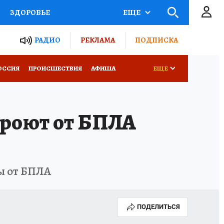
ЗДОРОВЬЕ
ЕЩЕ
ТЫ РОССИИ
РАДИО
РЕКЛАМА
ПОДПИСКА
КРЕТЫ
ПУТЕВОДИТЕЛЬ
ОССИЯ
ПРОИСШЕСТВИЯ
АФИША
ЕЩЕ
 ЖЕЛЕЗА
ТУРИЗМ
роют от БПЛА
Д ПОТРЕБИТЕЛЯ
ВСЕ О КП
ы от БПЛА
ПОДЕЛИТЬСЯ