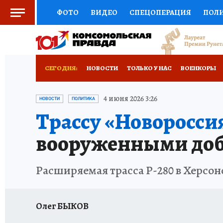
ФОТО
ВИДЕО
СПЕЦОПЕРАЦИЯ
ПОЛ
СОЦПОДДЕРЖКА
НАУКА
СПОРТ
КО
ВЫБОР ЭКСПЕРТОВ
ДОКТОР
ФИНАНС
СЕГОДНЯ:
НОВОСТИ
ТОЛЬКО У НАС
ВОЕНКОРЫ
КНИЖНАЯ ПОЛКА
ПРОГНОЗЫ НА СПОРТ
РАЗРУШЕНИЕ КАХОВСКОЙ ГЭС
ИСПЫТАНО
4 июня 2026 3:26
НОВОСТИ
ПОЛИТИКА
Трассу «Новоросси
ПРЕСС-ЦЕНТР
НЕДВИЖИМОСТЬ
ТЕЛЕ
вооруженными до
РАДИО КП
РЕКЛАМА
ТЕСТЫ
НОВОЕ 
Расширяемая трасса Р-280 в Херсо
Олег БЫКОВ