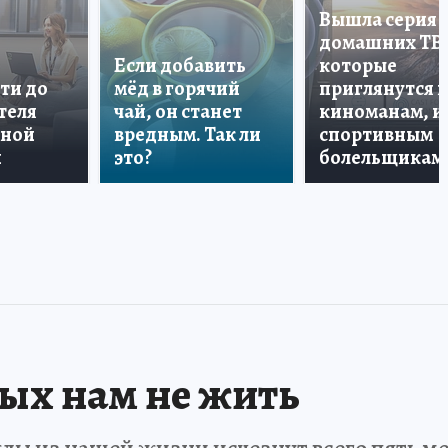
Вышла серия
домашних ТВ
Если добавить
которые
ти до
мёд в горячий
приглянутся 
теля
чай, он станет
киноманам, и
дной
вредным. Так ли
спортивным
и
это?
болельщикам
рых нам не жить
ды из нашей жизни исчезнут всего пять мет