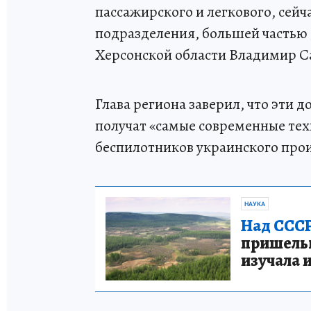
пассажирского и легкового, сей
подразделения, большей частью 
Херсонской области Владимир С
Глава региона заверил, что эти 
получат «самые современные те
беспилотников украинского про
НАУКА
Над СССР
пришельце
изучала 