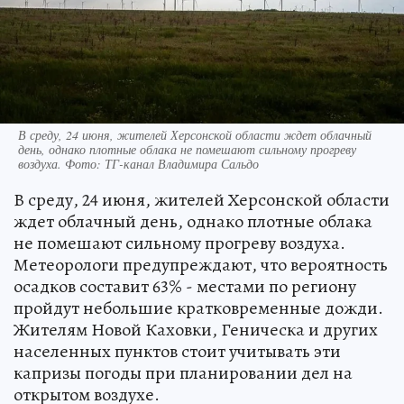
В среду, 24 июня, жителей Херсонской области ждет облачный
день, однако плотные облака не помешают сильному прогреву
воздуха. Фото: ТГ-канал Владимира Сальдо
В среду, 24 июня, жителей Херсонской области
ждет облачный день, однако плотные облака
не помешают сильному прогреву воздуха.
Метеорологи предупреждают, что вероятность
осадков составит 63% - местами по региону
пройдут небольшие кратковременные дожди.
Жителям Новой Каховки, Геническа и других
населенных пунктов стоит учитывать эти
капризы погоды при планировании дел на
открытом воздухе.