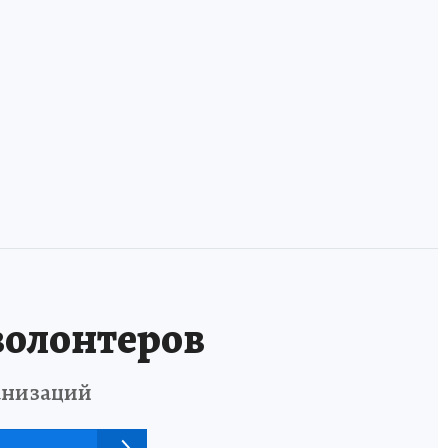
код России: как
и
инженеров и
Земля, где лоси
дизайнеров учат
ручные, а тайга
говорить на
встречается с
одном языке
Европой
волонтеров
анизаций