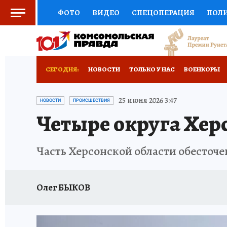
ФОТО
ВИДЕО
СПЕЦОПЕРАЦИЯ
ПОЛ
СОЦПОДДЕРЖКА
НАУКА
СПОРТ
КО
ВЫБОР ЭКСПЕРТОВ
ДОКТОР
ФИНАНС
СЕГОДНЯ:
НОВОСТИ
ТОЛЬКО У НАС
ВОЕНКОРЫ
КНИЖНАЯ ПОЛКА
ПРОГНОЗЫ НА СПОРТ
РАЗРУШЕНИЕ КАХОВСКОЙ ГЭС
ИСПЫТАНО
25 июня 2026 3:47
НОВОСТИ
ПРОИСШЕСТВИЯ
Четыре округа Хер
ПРЕСС-ЦЕНТР
НЕДВИЖИМОСТЬ
ТЕЛЕ
РАДИО КП
РЕКЛАМА
ТЕСТЫ
НОВОЕ 
Часть Херсонской области обесточе
Олег БЫКОВ