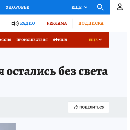
ЗДОРОВЬЕ
ЕЩЕ
ТЫ РОССИИ
РАДИО
РЕКЛАМА
ПОДПИСКА
КРЕТЫ
ПУТЕВОДИТЕЛЬ
ОССИЯ
ПРОИСШЕСТВИЯ
АФИША
ЕЩЕ
 ЖЕЛЕЗА
ТУРИЗМ
остались без света
Д ПОТРЕБИТЕЛЯ
ВСЕ О КП
ПОДЕЛИТЬСЯ