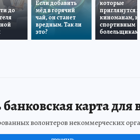
Если добавить
которые
ти до
мёд в горячий
приглянутся 
теля
чай, он станет
киноманам, и
дной
вредным. Так ли
спортивным
и
это?
болельщикам
 банковская карта для 
рованных волонтеров некоммерческих орг