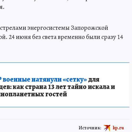
я.
бстрелами энергосистемы Запорожской
й. 24 июня без света временно были сразу 14
 военные натянули «сетку»
для
в: как страна 13 лет тайно искала и
инопланетных гостей
Источник:
kp.ru