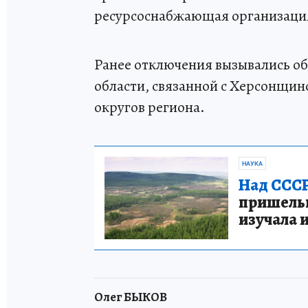
ресурсоснабжающая организаци
Ранее отключения вызывались о
области, связанной с Херсонщино
округов региона.
НАУКА
Над СССР
пришельце
изучала 
Олег БЫКОВ