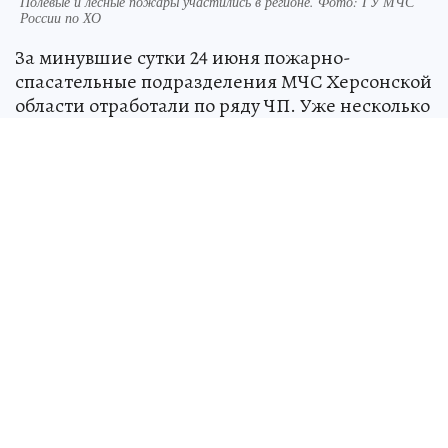
Полевые и лесные пожары участились в регионе. Фото: ГУ МЧС
России по ХО
За минувшие сутки 24 июня пожарно-
спасательные подразделения МЧС Херсонской
области отработали по ряду ЧП. Уже несколько
дней в регионе не прекращаются палы.
По данным МЧС Херсонской области, 24 июня
было потушено четыре ландшафтных пожара.
Также работали сотрудники МЧС и на четырех
обстрелах боевиков ВСУ.
Других происшествий - на воде идли дорогах -
в регионе за сутки не отмечалось. Но в полях и
посадках возгорания происходят уже
несколько дней,
в том числе разжигаемые
ВСУ.
Над СССР военные натянули «сетку»
для