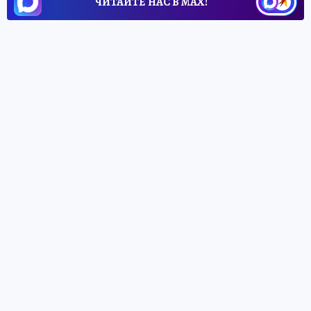
ЧИТАЙТЕ НАС В МАХ!
25 июня 2026 10:21
НОВОСТИ
ОБЩЕСТВО
Разлученные на несколько лет
мать и дочь воссоединились в
Херсонской области
В Херсонской области мать и дочь
несколько лет не могли связаться друг с
другом после переезда и смены номера
телефона
Виталий МЕРКУЛОВ