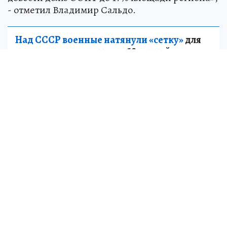
- отметил Владимир Сальдо.
Над СССР военные натянули «сетку»
для
пришельцев: как страна 13 лет тайно
искала и изучала инопланетных гостей
НАУКА
Губернатор подчеркнул, что Херсонская
область обладает уникальным природным
богатством. В регионе расположены степи,
песчаные массивы, лиманы, морское
побережье, а также места обитания редких
видов животных и растений.
Новая программа рассчитана на десять лет и
направлена на сохранение природного
наследия региона для будущих поколений.