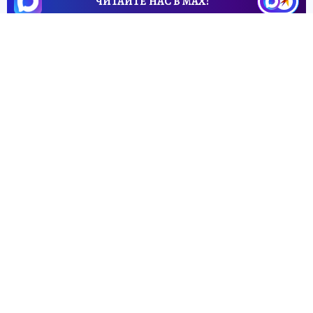
ЧИТАЙТЕ НАС В МАХ!
30 июня 2026 7:12
НОВОСТИ
ОБЩЕСТВО
С начала сезона на
Херсонщине
зарегистрировали 111 случаев
кишечных инфекций
Жителям Херсонской области напомнили
о правилах профилактики кишечных
инфекций и призвали не заниматься
самолечением
Виталий МЕРКУЛОВ