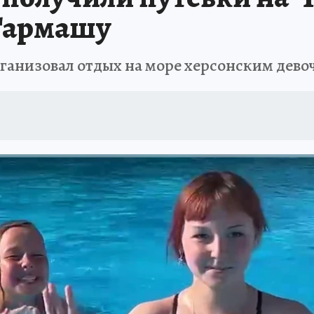
 Гармашу
рганизовал отдых на море херсонским дево