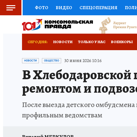
ФОТО
ВИДЕО
СПЕЦОПЕРАЦИЯ
ПОЛ
СОЦПОДДЕРЖКА
НАУКА
СПОРТ
КО
ВЫБОР ЭКСПЕРТОВ
ДОКТОР
ФИНАНС
СЕГОДНЯ:
НОВОСТИ
ТОЛЬКО У НАС
ВОЕНКОРЫ
КНИЖНАЯ ПОЛКА
ПРОГНОЗЫ НА СПОРТ
РАЗРУШЕНИЕ КАХОВСКОЙ ГЭС
ИСПЫТАНО
30 июня 2026 10:16
НОВОСТИ
ОБЩЕСТВО
В Хлебодаровской
ПРЕСС-ЦЕНТР
НЕДВИЖИМОСТЬ
ТЕЛЕ
ремонтом и подвоз
РАДИО КП
РЕКЛАМА
ТЕСТЫ
НОВОЕ 
После выезда детского омбудсмена
профильным ведомствам
Виталий МЕРКУЛОВ