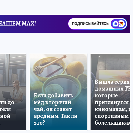
 НАШЕМ MAX!
ПОДПИСЫВАЙТЕСЬ
Вышла серия
домашних ТВ
Если добавить
которые
ти до
мёд в горячий
приглянутся 
теля
чай, он станет
киноманам, и
дной
вредным. Так ли
спортивным
и
это?
болельщикам