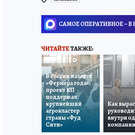
САМОЕ ОПЕРАТИВНОЕ – В
ЧИТАЙТЕ
ТАКЖЕ:
В России назовут
«Фермера года»:
проект КП
поддержал
крупнейший
Как вырас
агрокластер
руководи
страны «Фуд
внутри о
Сити»
компани