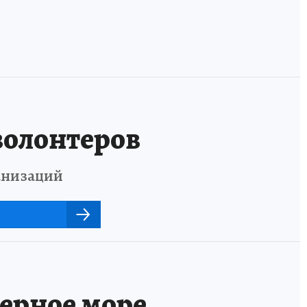
волонтеров
анизаций
Черное море