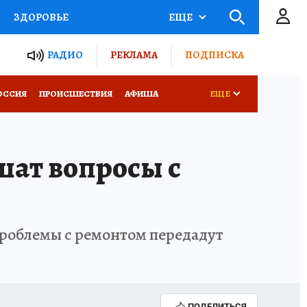
ЗДОРОВЬЕ
ЕЩЕ
ТЫ РОССИИ
РАДИО
РЕКЛАМА
ПОДПИСКА
КРЕТЫ
ПУТЕВОДИТЕЛЬ
ОССИЯ
ПРОИСШЕСТВИЯ
АФИША
ЕЩЕ
 ЖЕЛЕЗА
ТУРИЗМ
ат вопросы с
Д ПОТРЕБИТЕЛЯ
ВСЕ О КП
проблемы с ремонтом передадут
ПОДЕЛИТЬСЯ