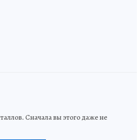
и
инженеров и
Земля, где лоси
дизайнеров учат
ручные, а тайга
говорить на
встречается с
одном языке
Европой
аллов. Сначала вы этого даже не