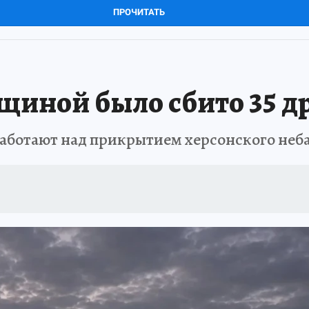
ПРОЧИТАТЬ
нщиной было сбито 35 д
аботают над прикрытием херсонского неб