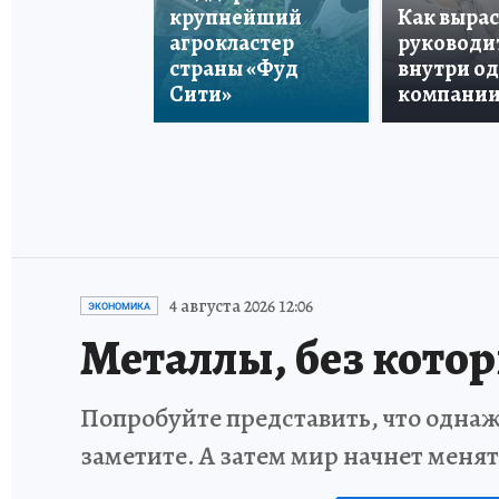
крупнейший
Как вырас
агрокластер
руководи
страны «Фуд
внутри о
Сити»
компани
4 августа 2026 12:06
ЭКОНОМИКА
Металлы, без кото
Попробуйте представить, что однаж
заметите. А затем мир начнет меня