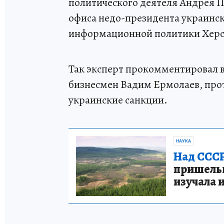
политического деятеля Андрея П
офиса недо-президента украинск
информационной политики Херсо
Так эксперт прокомментировал в
бизнесмен Вадим Ермолаев, прот
украинские санкции.
НАУКА
Над СССР
пришельце
изучала 