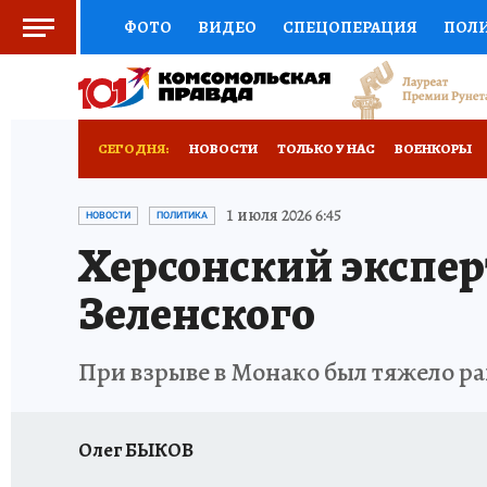
ФОТО
ВИДЕО
СПЕЦОПЕРАЦИЯ
ПОЛ
СОЦПОДДЕРЖКА
НАУКА
СПОРТ
КО
ВЫБОР ЭКСПЕРТОВ
ДОКТОР
ФИНАНС
СЕГОДНЯ:
НОВОСТИ
ТОЛЬКО У НАС
ВОЕНКОРЫ
КНИЖНАЯ ПОЛКА
ПРОГНОЗЫ НА СПОРТ
РАЗРУШЕНИЕ КАХОВСКОЙ ГЭС
ИСПЫТАНО
1 июля 2026 6:45
НОВОСТИ
ПОЛИТИКА
Херсонский экспер
ПРЕСС-ЦЕНТР
НЕДВИЖИМОСТЬ
ТЕЛЕ
Зеленского
РАДИО КП
РЕКЛАМА
ТЕСТЫ
НОВОЕ 
При взрыве в Монако был тяжело р
Олег БЫКОВ