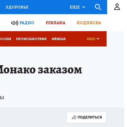
ЗДОРОВЬЕ
ЕЩЕ
ТЫ РОССИИ
РАДИО
РЕКЛАМА
ПОДПИСКА
КРЕТЫ
ПУТЕВОДИТЕЛЬ
ОССИЯ
ПРОИСШЕСТВИЯ
АФИША
ЕЩЕ
 ЖЕЛЕЗА
ТУРИЗМ
Монако заказом
Д ПОТРЕБИТЕЛЯ
ВСЕ О КП
ны
ПОДЕЛИТЬСЯ