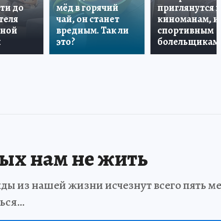
ти до
мёд в горячий
приглянутся 
теля
чай, он станет
киноманам, и
дной
вредным. Так ли
спортивным
и
это?
болельщикам
рых нам не жить
ды из нашей жизни исчезнут всего пять мет
ться…