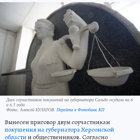
Двух соучастников покушений на губернатора Сальдо осудили на 6
и 6,5 года
Фото:
Алексей БУЛАТОВ.
Перейти в Фотобанк КП
Вынесен приговор двум соучастникам
покушения на губернатора Херсонской
области
и общественников. Согласно