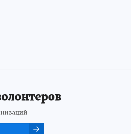
У фанзы лежала
Россия»: на кого
оморочка и две
из редких зверей
арта
мордушки: учим
и птиц вы
ов
удэгейский!
похожи?
волонтеров
анизаций