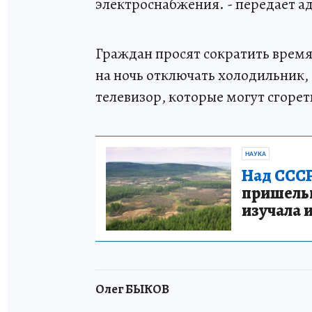
электроснабжения. - передает а
Граждан просят сократить время
на ночь отключать холодильник,
телевизор, которые могут сгоре
НАУКА
Над СССР
пришельце
изучала 
Олег БЫКОВ