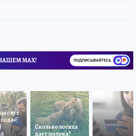
 НАШЕМ MAX!
ПОДПИСЫВАЙТЕСЬ
назовут
года»:
П
Сколько лосиха
ал
дает молока?