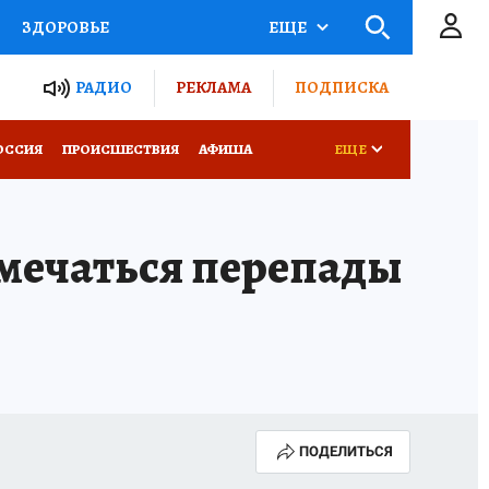
ЗДОРОВЬЕ
ЕЩЕ
ТЫ РОССИИ
РАДИО
РЕКЛАМА
ПОДПИСКА
КРЕТЫ
ПУТЕВОДИТЕЛЬ
ОССИЯ
ПРОИСШЕСТВИЯ
АФИША
ЕЩЕ
 ЖЕЛЕЗА
ТУРИЗМ
тмечаться перепады
Д ПОТРЕБИТЕЛЯ
ВСЕ О КП
ПОДЕЛИТЬСЯ