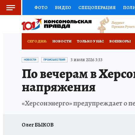
ФОТО
ВИДЕО
СПЕЦОПЕРАЦИЯ
ПОЛ
СОЦПОДДЕРЖКА
НАУКА
СПОРТ
КО
ВЫБОР ЭКСПЕРТОВ
ДОКТОР
ФИНАНС
СЕГОДНЯ:
НОВОСТИ
ТОЛЬКО У НАС
ВОЕНКОРЫ
КНИЖНАЯ ПОЛКА
ПРОГНОЗЫ НА СПОРТ
РАЗРУШЕНИЕ КАХОВСКОЙ ГЭС
ИСПЫТАНО
3 июля 2026 3:33
НОВОСТИ
ПРОИСШЕСТВИЯ
По вечерам в Херс
ПРЕСС-ЦЕНТР
НЕДВИЖИМОСТЬ
ТЕЛЕ
напряжения
РАДИО КП
РЕКЛАМА
ТЕСТЫ
НОВОЕ 
«Херсонэнерго» предупреждает о п
Олег БЫКОВ