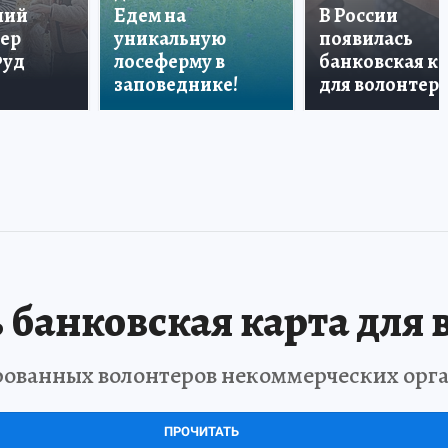
ший
Едем на
В России
тер
уникальную
появилась
Фуд
лосеферму в
банковская к
заповеднике!
для волонтер
 банковская карта для 
рованных волонтеров некоммерческих орг
ПРОЧИТАТЬ