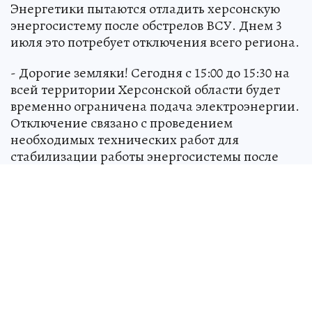
Энергетики пытаются отладить херсонскую
энергосистему после обстрелов ВСУ. Днем 3
июля это потребует отключения всего региона.
- Дорогие земляки! Сегодня с 15:00 до 15:30 на
всей территории Херсонской области будет
временно ограничена подача электроэнергии.
Отключение связано с проведением
необходимых технических работ для
стабилизации работы энергосистемы после
повреждений, нанесенных
террористическими атаками киевского
режима. - информирует население губернатор
Херсонской области Владимир Сальдо.
Напомним, что с утра 3 июля без света оказался
91 населенный пункт в шести районах
Херсонской области.