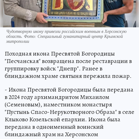
Чудотворную икону привезли российским военным в Херсонскую
область. Фото: Специальный гуманитарный центр Крымской
митрополии
Походная икона Пресвятой Богородицы
"Песчанская" возвращена после реставрации в
группировку войск "Днепр". Ранее в
блиндажном храме святыня пережила пожар.
- Икона Пресвятой Богородицы была передана
в 2024 году архимандритом Михаилом
(Семеновым), наместником монастыря
"Пустынь Спасо-Нерукотворного Образа" в селе
Клыково Козельской епархии. Икона была
передана в одноименный воинский
блиндажный храм на Херсонском