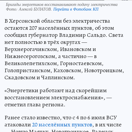
Бригады энергетиков восстанавливают подачу электричества
Фото:
Алексей БУЛАТОВ.
Перейти в Фотобанк КП
В Херсонской области без электричества
остаются 207 населённых пунктов, об этом
сообщил губернатор Владимир Сальдо. Света
нет полностью в трёх округах —
Верхнерогачикском, Ивановском и
Нижнесерогозском, а частично — в
Великолепетихском, Горностаевском,
Голопристанском, Каховском, Новотроицком,
Скадовском и Чаплинском.
«Энергетики работают над скорейшим
восстановлением электроснабжения», —
отметил глава региона.
Ранее стало известно, что с 4 по 6 июля ВСУ
атаковали
20 населённых пунктов
, в их числе
— Новую Маячку, Новотроицкое, Раденск,