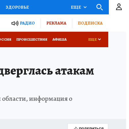
ЗДОРОВЬЕ
ЕЩЕ
ТЫ РОССИИ
РАДИО
РЕКЛАМА
ПОДПИСКА
КРЕТЫ
ПУТЕВОДИТЕЛЬ
ОССИЯ
ПРОИСШЕСТВИЯ
АФИША
ЕЩЕ
 ЖЕЛЕЗА
ТУРИЗМ
одверглась атакам
Д ПОТРЕБИТЕЛЯ
ВСЕ О КП
 области, информация о
ПОДЕЛИТЬСЯ