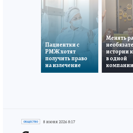
Менять р
Пациентки с
необязате
РМЖ хотят
истории 
получить право
в одной
на излечение
компани
8 июня 2026 8:17
ОБЩЕСТВО