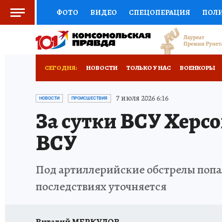
ФОТО
ВИДЕО
СПЕЦОПЕРАЦИЯ
ПОЛ
СОЦПОДДЕРЖКА
НАУКА
СПОРТ
КО
ВЫБОР ЭКСПЕРТОВ
ДОКТОР
ФИНАНС
СЕГОДНЯ:
НОВОСТИ
ТОЛЬКО У НАС
ВОЕНКОРЫ
КНИЖНАЯ ПОЛКА
ПРОГНОЗЫ НА СПОРТ
РАЗРУШЕНИЕ КАХОВСКОЙ ГЭС
ИСПЫТАНО
7 июля 2026 6:16
НОВОСТИ
ПРОИСШЕСТВИЯ
За сутки ВСУ Херсо
ПРЕСС-ЦЕНТР
НЕДВИЖИМОСТЬ
ТЕЛЕ
ВСУ
РАДИО КП
РЕКЛАМА
ТЕСТЫ
НОВОЕ 
Под артиллерийские обстрелы попа
последствиях уточняется
Виталий МЕРКУЛОВ