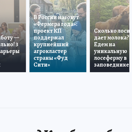
В России назовут
«Фермера года»:
проект КП
Сколько лоси
аботу —
поддержал
дает молока?
льно! 3
крупнейший
Едем на
карьеры
агрокластер
уникальную
страны «Фуд
лосеферму в
и
Сити»
заповеднике!