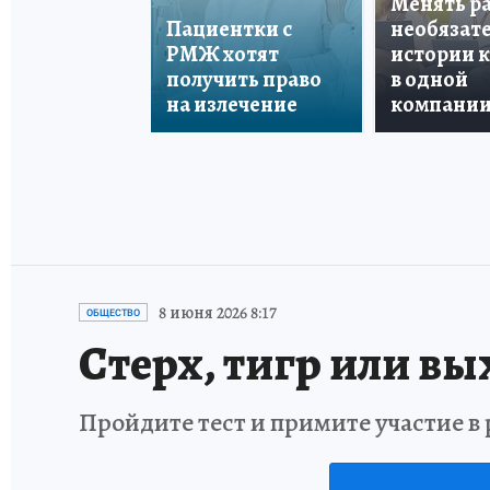
Менять р
Пациентки с
необязате
РМЖ хотят
истории 
получить право
в одной
на излечение
компани
8 июня 2026 8:17
ОБЩЕСТВО
Стерх, тигр или вы
Пройдите тест и примите участие 