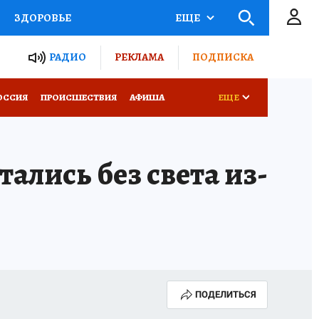
ЗДОРОВЬЕ
ЕЩЕ
ТЫ РОССИИ
РАДИО
РЕКЛАМА
ПОДПИСКА
КРЕТЫ
ПУТЕВОДИТЕЛЬ
ОССИЯ
ПРОИСШЕСТВИЯ
АФИША
ЕЩЕ
 ЖЕЛЕЗА
ТУРИЗМ
тались без света из-
Д ПОТРЕБИТЕЛЯ
ВСЕ О КП
ПОДЕЛИТЬСЯ