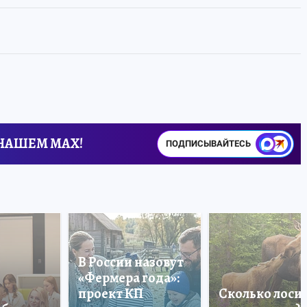
 НАШЕМ MAX!
ПОДПИСЫВАЙТЕСЬ
В России назовут
«Фермера года»:
проект КП
Сколько лоси