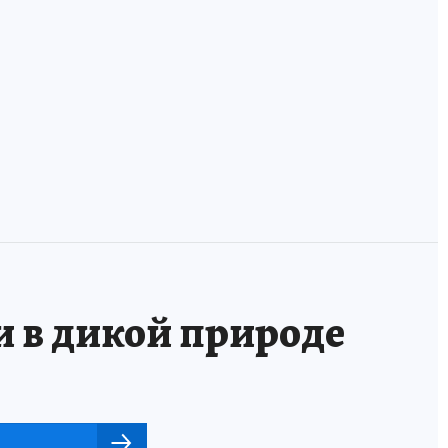
В России
У фанзы лежала
появилась
оморочка и две
банковская карта
мордушки: учим
для волонтеров
удэгейский!
и в дикой природе