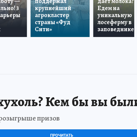
аботу —
поддержал
дает молока?
льно! 3
крупнейший
Едем на
карьеры
агрокластер
уникальную
страны «Фуд
лосеферму в
и
Сити»
заповеднике!
хухоль? Кем бы вы был
в розыгрыше призов
ПРОЧИТАТЬ