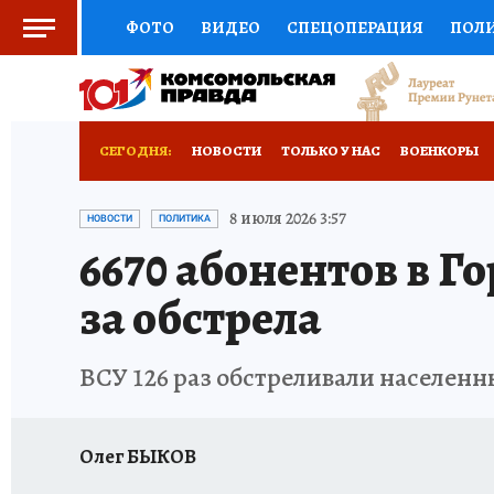
ФОТО
ВИДЕО
СПЕЦОПЕРАЦИЯ
ПОЛ
СОЦПОДДЕРЖКА
НАУКА
СПОРТ
КО
ВЫБОР ЭКСПЕРТОВ
ДОКТОР
ФИНАНС
СЕГОДНЯ:
НОВОСТИ
ТОЛЬКО У НАС
ВОЕНКОРЫ
КНИЖНАЯ ПОЛКА
ПРОГНОЗЫ НА СПОРТ
РАЗРУШЕНИЕ КАХОВСКОЙ ГЭС
ИСПЫТАНО
8 июля 2026 3:57
НОВОСТИ
ПОЛИТИКА
6670 абонентов в Го
ПРЕСС-ЦЕНТР
НЕДВИЖИМОСТЬ
ТЕЛЕ
за обстрела
РАДИО КП
РЕКЛАМА
ТЕСТЫ
НОВОЕ 
ВСУ 126 раз обстреливали населенн
Олег БЫКОВ