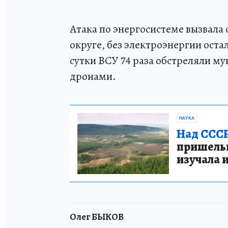
Атака по энергосистеме вызвала 
округе, без электроэнергии оста
сутки ВСУ 74 раза обстреляли м
дронами.
НАУКА
Над СССР
пришельце
изучала 
Олег БЫКОВ