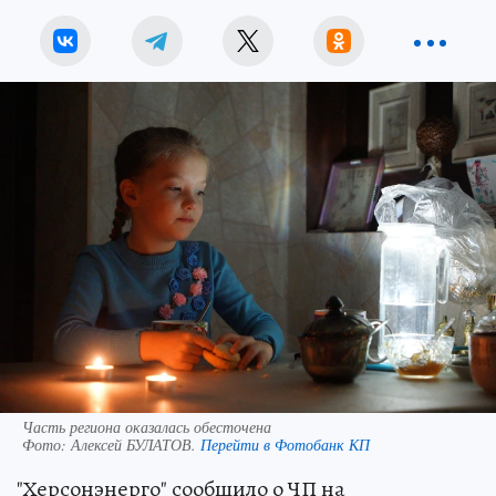
Часть региона оказалась обесточена
Фото:
Алексей БУЛАТОВ.
Перейти в Фотобанк КП
"Херсонэнерго" сообщило о ЧП на