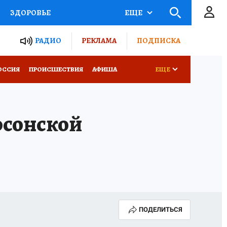
ЗДОРОВЬЕ
ЕЩЕ
ТЫ РОССИИ
РАДИО
РЕКЛАМА
ПОДПИСКА
КРЕТЫ
ПУТЕВОДИТЕЛЬ
ОССИЯ
ПРОИСШЕСТВИЯ
АФИША
ЕЩЕ
 ЖЕЛЕЗА
ТУРИЗМ
рсонской
Д ПОТРЕБИТЕЛЯ
ВСЕ О КП
ПОДЕЛИТЬСЯ