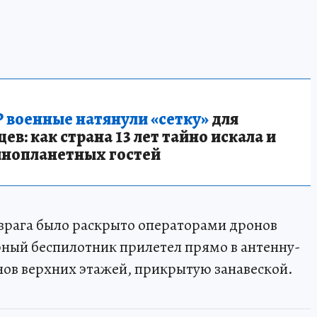
 военные натянули «сетку»
для
в: как страна 13 лет тайно искала и
инопланетных гостей
рага было раскрыто операторами дронов
рный беспилотник прилетел прямо в антенну-
нов верхних этажей, прикрытую занавеской.