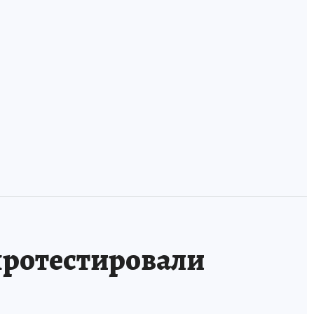
«Я — заповедная
У фанзы лежала
Россия»: на кого
оморочка и две
из редких зверей
арта
мордушки: учим
и птиц вы
ов
удэгейский!
похожи?
ротестировали