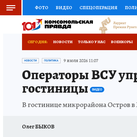
ФОТО
ВИДЕО
СПЕЦОПЕРАЦИЯ
ПОЛ
СОЦПОДДЕРЖКА
НАУКА
СПОРТ
КО
ВЫБОР ЭКСПЕРТОВ
ДОКТОР
ФИНАНС
СЕГОДНЯ:
НОВОСТИ
ТОЛЬКО У НАС
ВОЕНКОРЫ
КНИЖНАЯ ПОЛКА
ПРОГНОЗЫ НА СПОРТ
РАЗРУШЕНИЕ КАХОВСКОЙ ГЭС
ИСПЫТАНО
9 июля 2026 11:07
НОВОСТИ
ПОЛИТИКА
Операторы ВСУ упр
ПРЕСС-ЦЕНТР
НЕДВИЖИМОСТЬ
ТЕЛЕ
гостиницы
РАДИО КП
РЕКЛАМА
ТЕСТЫ
НОВОЕ 
ВИДЕО
В гостинице микрорайона Остров в
Олег БЫКОВ