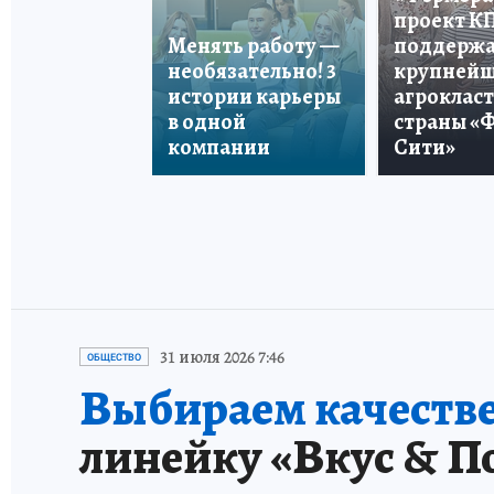
проект К
Менять работу —
поддерж
необязательно! 3
крупней
истории карьеры
агроклас
в одной
страны «
компании
Сити»
31 июля 2026 7:46
ОБЩЕСТВО
Выбираем качестве
линейку «Вкус & П