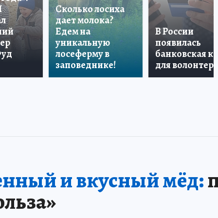
П
Сколько лосиха
ал
дает молока?
ший
Едем на
В России
тер
уникальную
появилась
Фуд
лосеферму в
банковская к
заповеднике!
для волонтер
нный и вкусный мёд:
п
ольза»