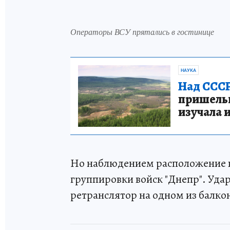
Операторы ВСУ прятались в гостинице
НАУКА
Над СССР
пришельце
изучала 
Но наблюдением расположение в
группировки войск "Днепр". Уда
ретранслятор на одном из балко