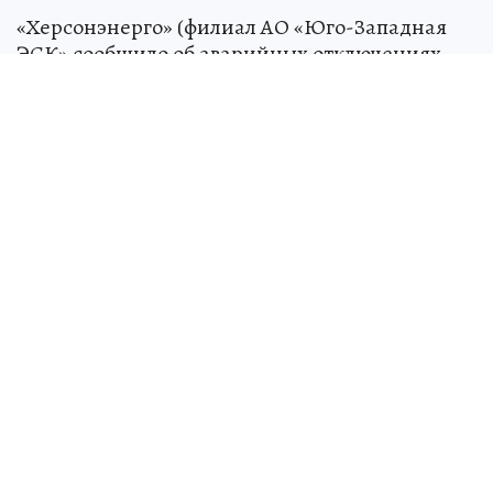
«Херсонэнерго» (филиал АО «Юго-Западная
ЭСК» сообщило об аварийных отключениях
света в регионе. Они коснутся населенных
пунктов в пяти районах.
- 4 июня аварийно частично приостановлена
подача электроэнергии в Алешкинский,
Горностаевский, Новокаховский,
Голопристанский и Каховский округа, -
говорит «Херсонэнерго».
Время ремонта не уточняется, но энергетики
обязуются сделать все максимально быстро.
Над СССР военные натянули «сетку»
для
пришельцев: как страна 13 лет тайно
искала и изучала инопланетных гостей
НАУКА