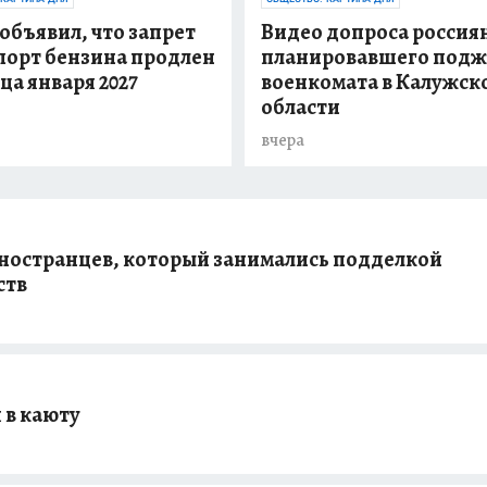
объявил, что запрет
Видео допроса россия
порт бензина продлен
планировавшего подж
ца января 2027
военкомата в Калужск
области
вчера
ностранцев, который занимались подделкой
ств
 в каюту