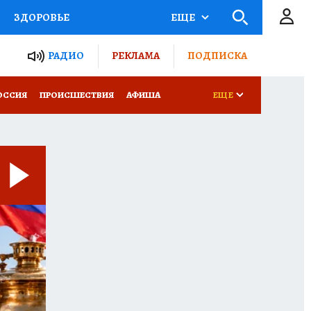
ЗДОРОВЬЕ
ЕЩЕ
ТЫ РОССИИ
РАДИО
РЕКЛАМА
ПОДПИСКА
КРЕТЫ
ПУТЕВОДИТЕЛЬ
ОССИЯ
ПРОИСШЕСТВИЯ
АФИША
ЕЩЕ
 ЖЕЛЕЗА
ТУРИЗМ
Д ПОТРЕБИТЕЛЯ
ВСЕ О КП