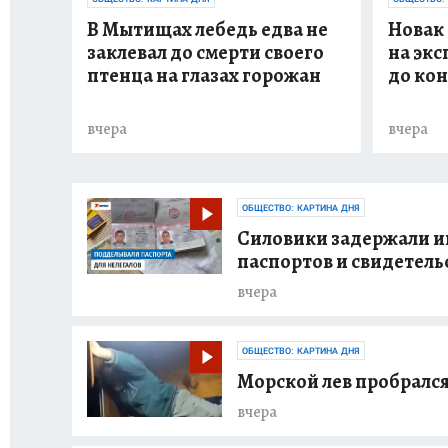
В Мытищах лебедь едва не
Новак 
заклевал до смерти своего
на экс
птенца на глазах горожан
до кон
вчера
вчера
ОБЩЕСТВО: КАРТИНА ДНЯ
Силовики задержали и
паспортов и свидетель
вчера
ОБЩЕСТВО: КАРТИНА ДНЯ
Морской лев пробрался
вчера