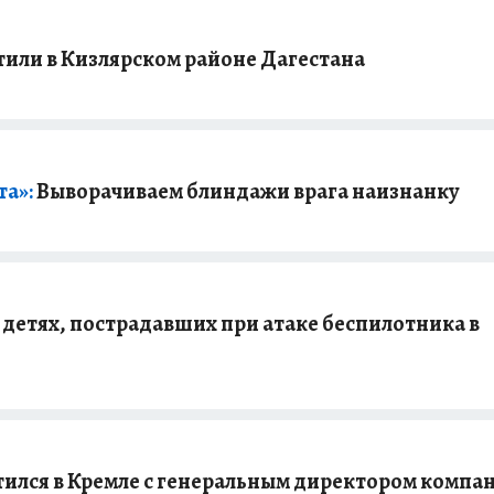
или в Кизлярском районе Дагестана
та»:
Выворачиваем блиндажи врага наизнанку
 детях, пострадавших при атаке беспилотника в
тился в Кремле с генеральным директором компа