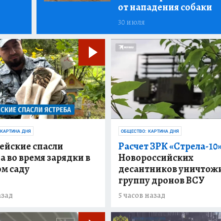
от нападения собаки
30 июля
 КАРТИНА ДНЯ
ОБЩЕСТВО: КАРТИНА ДНЯ
ейские спасли
Расчет ЗРК «Стрела-10
а во время зарядки в
Новороссийских
м саду
десантников уничтож
группу дронов ВСУ
азад
5 часов назад