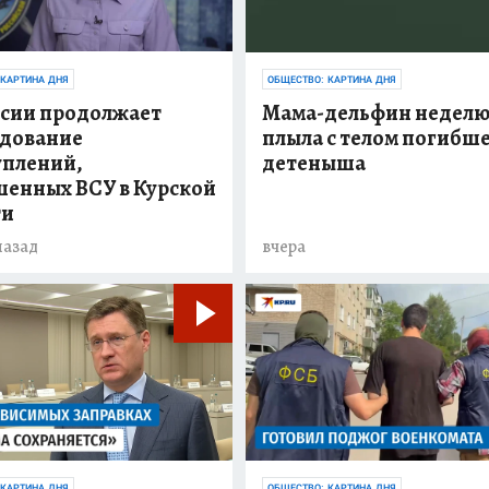
 КАРТИНА ДНЯ
ОБЩЕСТВО: КАРТИНА ДНЯ
ссии продолжает
Мама-дельфин недел
едование
плыла с телом погибш
уплений,
детеныша
шенных ВСУ в Курской
ти
назад
вчера
 КАРТИНА ДНЯ
ОБЩЕСТВО: КАРТИНА ДНЯ