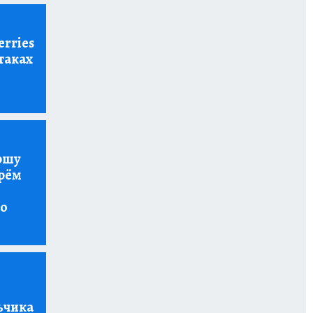
rries
таках
ршу
рём
но
ьчика