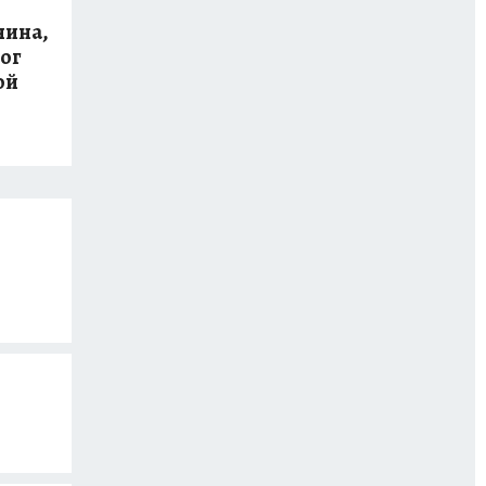
нина,
ог
ой