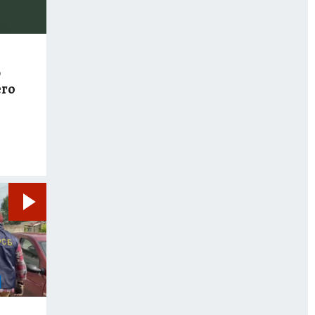
ю
его