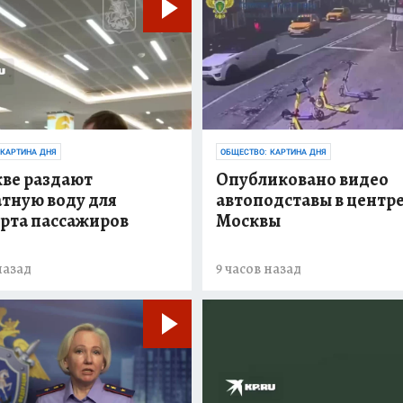
 КАРТИНА ДНЯ
ОБЩЕСТВО: КАРТИНА ДНЯ
кве раздают
Опубликовано видео
тную воду для
автоподставы в центр
рта пассажиров
Москвы
назад
9 часов назад