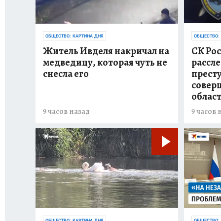
ОБЩЕСТВО: КАРТИНА ДНЯ
ОБЩЕСТВО:
Житель Ивделя накричал на
СК Ро
медведицу, которая чуть не
рассл
снесла его
прест
совер
облас
9 часов назад
9 часов 
ОБЩЕСТВО: КАРТИНА ДНЯ
ОБЩЕСТВО: