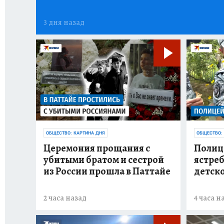
3 дня назад
ОБЩЕСТВО: КАРТИНА ДНЯ
ОБЩЕСТВО:
Церемония прощания с
Полиц
убитыми братом и сестрой
ястреб
из России прошла в Паттайе
детско
2 часа назад
4 часа н