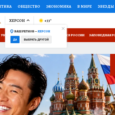
ИТИКА
ОБЩЕСТВО
ЭКОНОМИКА
В МИРЕ
ЗВЕЗДЫ
ЛУМНИСТЫ
ПРОИСШЕСТВИЯ
НАЦИОНАЛЬНЫЕ ПРОЕК
ХЕРСОН
+33
°
ВАШ РЕГИОН —
ХЕРСОН
Ы
ОТКРЫВАЕМ МИР
Я ЗНАЮ
СЕМЬЯ
ЖЕНСКИЕ СЕ
УКРАИНА: СВОДКА
КП В МАХ
ОТДЫХ В РОССИИ
ЗАПОВЕДНАЯ Р
ДА
ВЫБРАТЬ ДРУГОЙ
ПРОМОКОДЫ
СЕРИАЛЫ
СПЕЦПРОЕКТЫ
ДЕФИЦИТ
 НА СЕБЕ
ВИЗОР
КОЛЛЕКЦИИ
КОНКУРСЫ
РАБОТА У НАС
ГИ
НА САЙТЕ