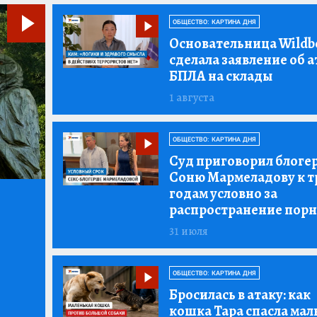
ОБЩЕСТВО: КАРТИНА ДНЯ
Основательница Wildbe
сделала заявление об а
БПЛА на склады
1 августа
ОБЩЕСТВО: КАРТИНА ДНЯ
Суд приговорил блоге
Соню Мармеладову к т
годам условно за
распространение пор
31 июля
ОБЩЕСТВО: КАРТИНА ДНЯ
Бросилась в атаку:
как
кошка Тара спасла мал