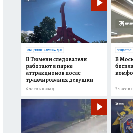
ОБЩЕСТВО: КАРТИНА ДНЯ
ОБЩЕСТВО:
В Тюмени следователи
В Мос
работают в парке
беспла
аттракционов после
комфо
травмирования девушки
6 часов назад
7 часов 