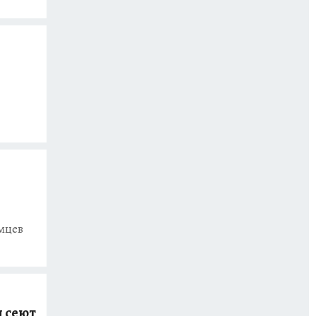
мцев
и сеют