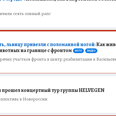
ончили сеять озимый рапс
ь, львицу привезли с поломанной ногой:
Как жив
ивотных на границе с фронтом
ФОТО
ВИДЕО
рячих участков фронта в центр реабилитации в Васильев
и прошел концертный тур группы HELVEGEN
оллектива в Новороссии