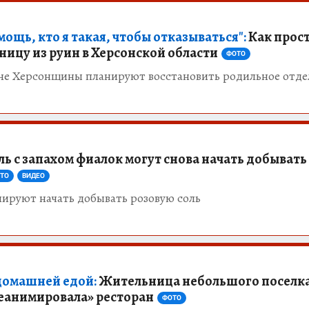
ощь, кто я такая, чтобы отказываться":
Как прос
ницу из руин в Херсонской области
ФОТО
не Херсонщины планируют восстановить родильное отде
ь с запахом фиалок могут снова начать добывать
ТО
ВИДЕО
нируют начать добывать розовую соль
домашней едой:
Жительница небольшого поселка
реанимировала» ресторан
ФОТО