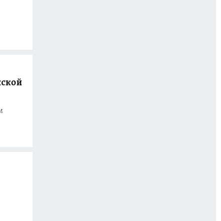
жской
м