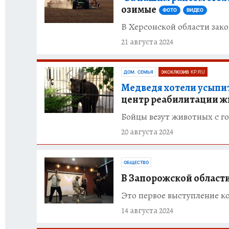
озимые
ФОТО
ВИДЕО
В Херсонской области зак
21 августа 2024
ДОМ. СЕМЬЯ
ЭКСКЛЮЗИВ KP.RU
Медведя хотели усыпит
центр реабилитации ж
Бойцы везут животных с го
20 августа 2024
ОБЩЕСТВО
В Запорожской област
Это первое выступление к
14 августа 2024