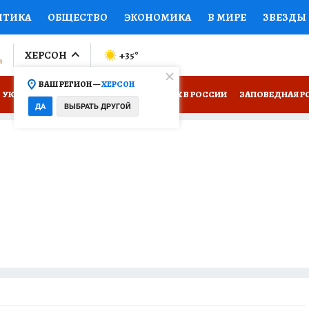
ИТИКА
ОБЩЕСТВО
ЭКОНОМИКА
В МИРЕ
ЗВЕЗДЫ
ЛУМНИСТЫ
ПРОИСШЕСТВИЯ
НАЦИОНАЛЬНЫЕ ПРОЕК
ХЕРСОН
+35
°
ВАШ РЕГИОН —
ХЕРСОН
Ы
ОТКРЫВАЕМ МИР
Я ЗНАЮ
СЕМЬЯ
ЖЕНСКИЕ СЕ
УКРАИНА: СВОДКА
КП В МАХ
ОТДЫХ В РОССИИ
ЗАПОВЕДНАЯ Р
ДА
ВЫБРАТЬ ДРУГОЙ
ПРОМОКОДЫ
СЕРИАЛЫ
СПЕЦПРОЕКТЫ
ДЕФИЦИТ
 НА СЕБЕ
ВИЗОР
КОЛЛЕКЦИИ
КОНКУРСЫ
РАБОТА У НАС
ГИ
НА САЙТЕ