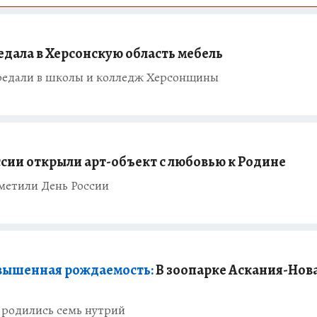
дала в Херсонскую область мебель
редали в школы и колледж Херсонщины
ссии открыли арт-объект с любовью к Родине
метили День России
вышенная рождаемость:
В зоопарке Аскания-Нова
 родились семь нутрий