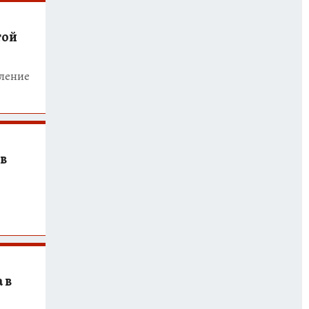
той
ление
 в
 в