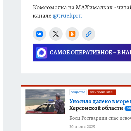
Комсомолка на MAXималках - читай
канале
@truekpru
САМОЕ ОПЕРАТИВНОЕ – В Н
ОБЩЕСТВО
ЭКСКЛЮЗИВ KP.RU
Уносило далеко в море 
Херсонской области
ФО
Боец Росгвардии спас дево
30 июня 2025