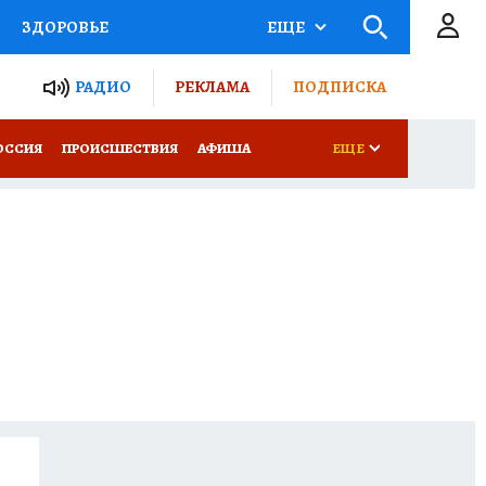
ЗДОРОВЬЕ
ЕЩЕ
ТЫ РОССИИ
РАДИО
РЕКЛАМА
ПОДПИСКА
КРЕТЫ
ПУТЕВОДИТЕЛЬ
ОССИЯ
ПРОИСШЕСТВИЯ
АФИША
ЕЩЕ
 ЖЕЛЕЗА
ТУРИЗМ
Д ПОТРЕБИТЕЛЯ
ВСЕ О КП