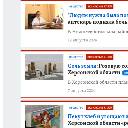
ОБЩЕСТВО
ЭКСКЛЮЗИВ KP.RU
"Людям нужна была пом
аптекарь подняла боль
В Нижнесерогозском райо
12 августа 2024
ОБЩЕСТВО
ЭКСКЛЮЗИВ KP.RU
Соль земли:
Розовую сол
Херсонской области
ФО
В Херсонской области пла
7 августа 2024
ОБЩЕСТВО
ЭКСКЛЮЗИВ KP.RU
Пекут хлеб и угощают 
Херсонской области «